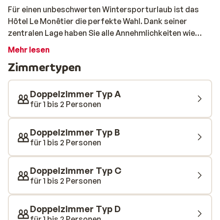
Für einen unbeschwerten Wintersporturlaub ist das
Hôtel Le Monêtier die perfekte Wahl. Dank seiner
zentralen Lage haben Sie alle Annehmlichkeiten wie
Restaurants, Bars und Geschäfte in Reichweite. Und
Mehr lesen
natürlich die Pisten! Der Skilift ist nur 500 Meter
Zimmertypen
entfernt, so dass Sie im Handumdrehen auf dem Berg
sind. Nach einem Tag voller Wintersportvergnügen
können Sie sich im Hotel entspannen und die gemütliche
Doppelzimmer Typ A
Atmosphäre genießen.
für 1 bis 2 Personen
Doppelzimmer Typ B
für 1 bis 2 Personen
Doppelzimmer Typ C
für 1 bis 2 Personen
Doppelzimmer Typ D
für 1 bis 2 Personen