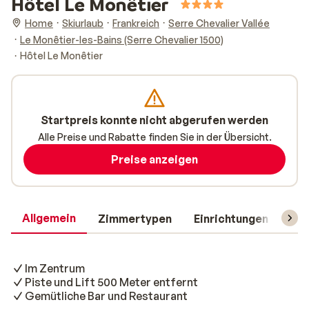
Hôtel Le Monêtier
Home
Skiurlaub
Frankreich
Serre Chevalier Vallée
Le Monêtier-les-Bains (Serre Chevalier 1500)
Hôtel Le Monêtier
Startpreis konnte nicht abgerufen werden
Alle Preise und Rabatte finden Sie in der Übersicht.
Preise anzeigen
Allgemein
Zimmertypen
Einrichtungen
Rei
Im Zentrum
Piste und Lift 500 Meter entfernt
Gemütliche Bar und Restaurant