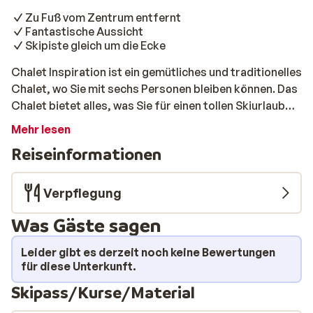
Zu Fuß vom Zentrum entfernt
Fantastische Aussicht
Skipiste gleich um die Ecke
Chalet Inspiration ist ein gemütliches und traditionelles
Chalet, wo Sie mit sechs Personen bleiben können. Das
Chalet bietet alles, was Sie für einen tollen Skiurlaub
brauchen: drei Schlafzimmer, zwei Badezimmer, eine
Mehr lesen
voll ausgestattete Küche und ein geräumiges
Reiseinformationen
Wohnzimmer mit Kamin. Vom Wohnzimmer aus haben
Sie auch einen wunderschönen Blick auf die Alpen. Wenn
Sie diese an der frischen Luft genießen möchten, gibt
Verpflegung
es eine große Terrasse, die nach Süden ausgerichtet
Was Gäste sagen
ist. Perfekt, wenn die Sonne scheint!
Leider gibt es derzeit noch keine Bewertungen
für diese Unterkunft.
Skipass/Kurse/Material