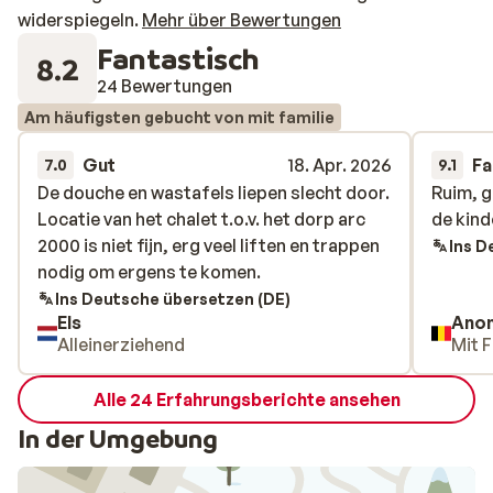
widerspiegeln.
Mehr über Bewertungen
Fantastisch
8.2
24 Bewertungen
Am häufigsten gebucht von mit familie
Gut
18. Apr. 2026
Fa
7.0
9.1
De douche en wastafels liepen slecht door.
De douche en wastafels liepen slecht door.
Ruim, g
Ruim, g
Locatie van het chalet t.o.v. het dorp arc
Locatie van het chalet t.o.v. het dorp arc
de kind
de kind
2000 is niet fijn, erg veel liften en trappen
2000 is niet fijn, erg veel liften en trappen
Ins D
nodig om ergens te komen.
nodig om ergens te komen.
Ins Deutsche übersetzen (DE)
Els
Ano
Alleinerziehend
Mit F
Alle 24 Erfahrungsberichte ansehen
In der Umgebung