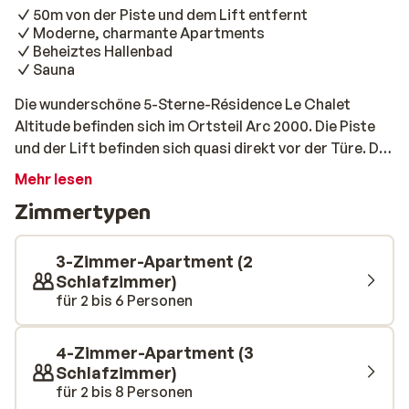
50m von der Piste und dem Lift entfernt
Moderne, charmante Apartments
Beheiztes Hallenbad
Sauna
Die wunderschöne 5-Sterne-Résidence Le Chalet
Altitude befinden sich im Ortsteil Arc 2000. Die Piste
und der Lift befinden sich quasi direkt vor der Türe. Die
geräumigen Apartments laden zum Entspannen und
Mehr lesen
Erholen ein. Hier haben bis zu 16 Personen Platz, ideal
Zimmertypen
also für einen Skiurlaub mit der gesamtem Familie oder
dem Freundeskreis. Nach einem aktiven Tag auf der
Piste kommt man hierhin gerne zurück. Im warmen
3-Zimmer-Apartment (2
Schwimmbad oder der Sauna kann man die Seele
Schlafzimmer)
für 2 bis 6 Personen
baumeln lassen und danach glücklich und zufrieden ins
weiche Bett fallen.
4-Zimmer-Apartment (3
Schlafzimmer)
für 2 bis 8 Personen