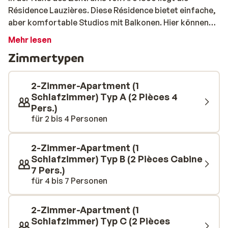
Résidence Lauzières. Diese Résidence bietet einfache,
aber komfortable Studios mit Balkonen. Hier können
Sie sich entspannen und die Wintersonne am
Mehr lesen
Nachmittag genießen. Die Piste liegt direkt vor der Tür,
Zimmertypen
so dass man sich morgens das Schleppen der
Skiausrüstung sparen kann. Toll, denn es ist ja
schließlich Urlaub! Sie suchen also ein einfaches Studio
2-Zimmer-Apartment (1
mit guter Lage im Arc 1800? Dann sind Sie bei uns genau
Schlafzimmer) Typ A (2 Pièces 4
Pers.)
richtig!
für 2 bis 4 Personen
2-Zimmer-Apartment (1
Schlafzimmer) Typ B (2 Pièces Cabine
7 Pers.)
für 4 bis 7 Personen
2-Zimmer-Apartment (1
Schlafzimmer) Typ C (2 Pièces