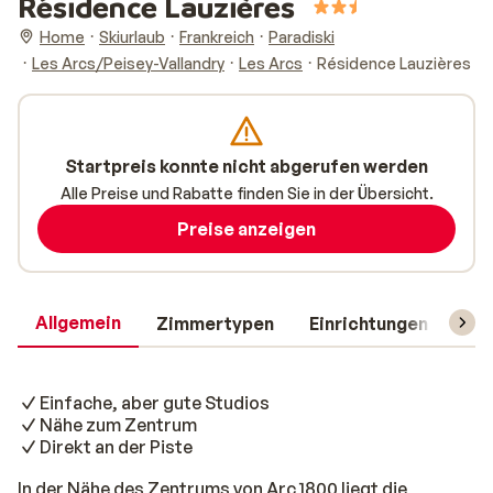
Résidence Lauzières
Home
Skiurlaub
Frankreich
Paradiski
Les Arcs/Peisey-Vallandry
Les Arcs
Résidence Lauzières
Startpreis konnte nicht abgerufen werden
Alle Preise und Rabatte finden Sie in der Übersicht.
Preise anzeigen
Allgemein
Zimmertypen
Einrichtungen
Rei
Einfache, aber gute Studios
Nähe zum Zentrum
Direkt an der Piste
In der Nähe des Zentrums von Arc 1800 liegt die