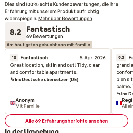
Dies sind 100% echte Kundenbewertungen, die ihre
Erfahrung mit unserem Produkt aufrichtig
widerspiegeln.
Mehr über Bewertungen
Fantastisch
8.2
69 Bewertungen
Am häufigsten gebucht von mit familie
Fantastisch
5. Apr. 2026
F
10
9.3
Great location, ski in and out! Tidy, clean
Great location, ski in and out! Tidy, clean
grand 
grand 
and comfortable apartments.
and comfortable apartments.
confort
confort
bien si
bien si
Ins Deutsche übersetzen (DE)
calme. 
calme. 
Ins D
Anonym
Regi
Mit Familie
Alle
Alle 69 Erfahrungsberichte ansehen
In der Umgebung