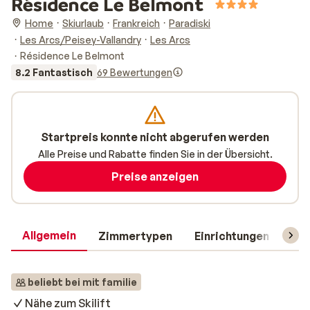
Résidence Le Belmont
Home
Skiurlaub
Frankreich
Paradiski
Les Arcs/Peisey-Vallandry
Les Arcs
Résidence Le Belmont
8.2 Fantastisch
69 Bewertungen
Startpreis konnte nicht abgerufen werden
Alle Preise und Rabatte finden Sie in der Übersicht.
Preise anzeigen
Allgemein
Zimmertypen
Einrichtungen
Rei
beliebt bei mit familie
Nähe zum Skilift