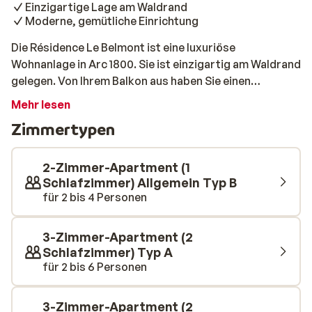
Einzigartige Lage am Waldrand
Moderne, gemütliche Einrichtung
Die Résidence Le Belmont ist eine luxuriöse
Wohnanlage in Arc 1800. Sie ist einzigartig am Waldrand
gelegen. Von Ihrem Balkon aus haben Sie einen
herrlichen Blick auf den Wald und die Berge. Der Lift ist
Mehr lesen
nur 100 Meter entfernt und Sie können auch leicht zu
Zimmertypen
Fuß ins Zentrum gehen. Die Wohnungen sind geräumig
und sehr geschmackvoll eingerichtet. Die Wände sind
mit Holz verkleidet, was eine warme, typisch alpine
2-Zimmer-Apartment (1
Atmosphäre schafft. Außerdem sind die Wohnungen
Schlafzimmer) Allgemein Typ B
für 2 bis 4 Personen
modern und mit viel Liebe zum Detail eingerichtet. Die
ausgezeichnete Lage und die gemütliche Atmosphäre
dieser Residenz machen sie sehr empfehlenswert.
3-Zimmer-Apartment (2
Schlafzimmer) Typ A
für 2 bis 6 Personen
3-Zimmer-Apartment (2