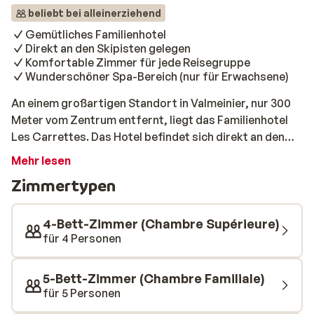
beliebt bei alleinerziehend
Gemütliches Familienhotel
Direkt an den Skipisten gelegen
Komfortable Zimmer für jede Reisegruppe
Wunderschöner Spa-Bereich (nur für Erwachsene)
An einem großartigen Standort in Valmeinier, nur 300
Meter vom Zentrum entfernt, liegt das Familienhotel
Les Carrettes. Das Hotel befindet sich direkt an den
Skipisten und der Lift ist nur 50 Meter entfernt – du
Mehr lesen
kannst fast bis zur Haustür abfahren! Die Zimmer sind
Zimmertypen
geräumig und komfortabel eingerichtet, mit einer
gemütlichen Atmosphäre. Es gibt auch großzügige
Familienzimmer, ideal für den Urlaub mit Kindern.
4-Bett-Zimmer (Chambre Supérieure)
Entdecke das neue 400 m² große Spa, in dem alles auf
für 4 Personen
Entspannung ausgerichtet ist (nur für Erwachsene). Der
Spa-Bereich bietet ein Hammam und eine Sauna für
5-Bett-Zimmer (Chambre Familiale)
tiefgehende Erholung, ein Schwimmbad, einen
für 5 Personen
immersiven Ruheraum, eine Erlebnisdusche, eine