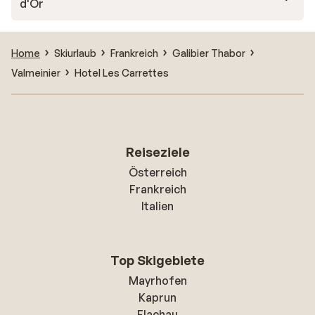
d'Or
Home
Skiurlaub
Frankreich
Galibier Thabor
Valmeinier
Hotel Les Carrettes
Reiseziele
Österreich
Frankreich
Italien
Top Skigebiete
Mayrhofen
Kaprun
Flachau