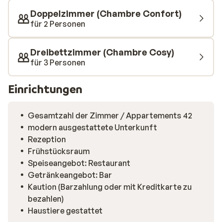
Himalaya-Salzwand mit reinigender Wirkung, einen
Doppelzimmer (Chambre Confort)
Eisbrunnen und ein Kaltwasserbecken – perfekt zur
für 2 Personen
Anregung der Durchblutung. Am Ende eines aktiven
Tages kannst du in der Hotellobby ein gemütliches
Dreibettzimmer (Chambre Cosy)
Getränk genießen. Morgens erwartet dich ein
für 3 Personen
reichhaltiges Frühstücksbuffet, und abends ein
wohlverdientes Abendessen. Das Hotel Les Carrettes
Einrichtungen
ist die ideale Adresse für einen gelungenen
Winterurlaub mit der ganzen Familie!
Gesamtzahl der Zimmer / Appartements 42
modern ausgestattete Unterkunft
Rezeption
Frühstücksraum
Speiseangebot: Restaurant
Getränkeangebot: Bar
Kaution (Barzahlung oder mit Kreditkarte zu
bezahlen)
Haustiere gestattet