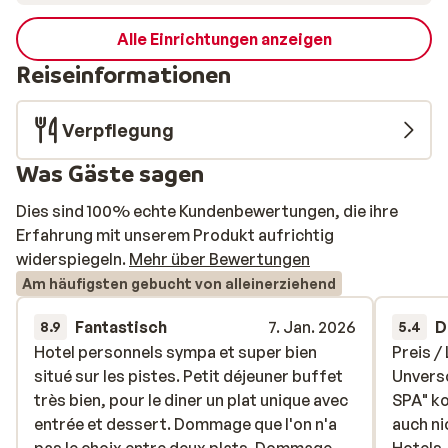
Alle Einrichtungen anzeigen
Reiseinformationen
Verpflegung
Was Gäste sagen
Dies sind 100% echte Kundenbewertungen, die ihre
Erfahrung mit unserem Produkt aufrichtig
widerspiegeln.
Mehr über Bewertungen
Am häufigsten gebucht von alleinerziehend
Fantastisch
7. Jan. 2026
D
8.9
5.4
Hotel personnels sympa et super bien
Hotel personnels sympa et super bien
Preis /
Preis /
situé sur les pistes. Petit déjeuner buffet
situé sur les pistes. Petit déjeuner buffet
Unvers
Unvers
très bien, pour le diner un plat unique avec
très bien, pour le diner un plat unique avec
SPA" ko
SPA" ko
entrée et dessert. Dommage que l'on n'a
entrée et dessert. Dommage que l'on n'a
auch ni
auch ni