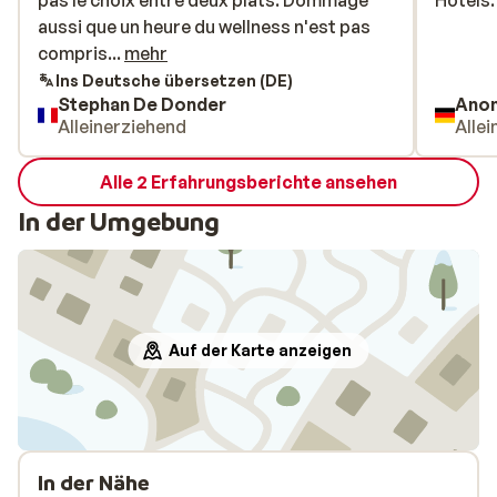
pas le choix entre deux plats. Dommage
pas le choix entre deux plats. Dommage
Hotels.
Hotels.
aussi que un heure du wellness n'est pas
aussi que un heure du wellness n'est pas
compris dans le séjour, le prix pour une
compris...
mehr
heure est de 35€.
Ins Deutsche übersetzen (DE)
Stephan De Donder
Ano
Alleinerziehend
Alle
Alle 2 Erfahrungsberichte ansehen
In der Umgebung
Auf der Karte anzeigen
In der Nähe