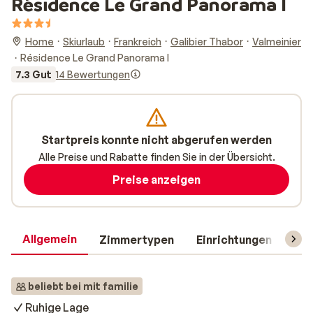
Résidence Le Grand Panorama I
Home
Skiurlaub
Frankreich
Galibier Thabor
Valmeinier
Résidence Le Grand Panorama I
7.3 Gut
14 Bewertungen
Startpreis konnte nicht abgerufen werden
Alle Preise und Rabatte finden Sie in der Übersicht.
Preise anzeigen
Allgemein
Zimmertypen
Einrichtungen
Rei
beliebt bei mit familie
Ruhige Lage