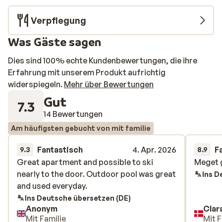
Verpflegung
Was Gäste sagen
Dies sind 100% echte Kundenbewertungen, die ihre
Erfahrung mit unserem Produkt aufrichtig
widerspiegeln.
Mehr über Bewertungen
Gut
7.3
14 Bewertungen
Am häufigsten gebucht von mit familie
Fantastisch
4. Apr. 2026
F
9.3
8.9
Great apartment and possible to ski
Great apartment and possible to ski
Meget g
Meget g
nearly to the door. Outdoor pool was great
nearly to the door. Outdoor pool was great
Ins D
and used everyday.
and used everyday.
Ins Deutsche übersetzen (DE)
Anonym
Clar
Mit Familie
Mit F