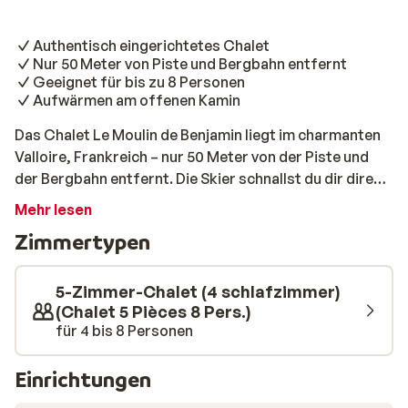
Authentisch eingerichtetes Chalet
Nur 50 Meter von Piste und Bergbahn entfernt
Geeignet für bis zu 8 Personen
Aufwärmen am offenen Kamin
Das Chalet Le Moulin de Benjamin liegt im charmanten
Valloire, Frankreich – nur 50 Meter von der Piste und
der Bergbahn entfernt. Die Skier schnallst du dir direkt
vor der Tür an und bist in kürzester Zeit auf der Piste –
Mehr lesen
ideal für alle, die jede Minute im Schnee nutzen
Zimmertypen
möchten. Das Chalet strahlt echte Authentizität aus:
Holzvertäfelungen, ein offener Kamin und eine
ländliche Einrichtung mit liebevollen Details wie alten
5-Zimmer-Chalet (4 schlafzimmer)
Bücherregalen und nostalgischer Bergdekoration. Es
(Chalet 5 Pièces 8 Pers.)
für 4 bis 8 Personen
verfügt über vier Schlafzimmer – drei mit
Doppelbetten und eines mit zwei Einzelbetten – perfekt
für Familien oder Freundesgruppen mit bis zu acht
Einrichtungen
Personen. In der Wohnküche findest du alles, was du