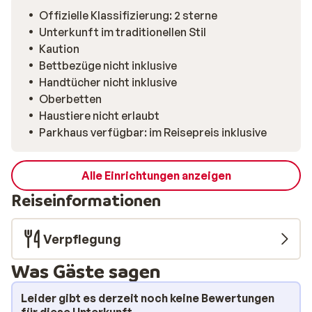
zum Kochen brauchst: Backofen, Geschirrspüler,
Offizielle Klassifizierung: 2 sterne
Mikrowelle, Kaffeemaschine und sogar eine
Unterkunft im traditionellen Stil
Waschmaschine. Der große Esstisch lädt zu langen,
Kaution
geselligen Abenden mit regionalen Spezialitäten ein. Im
Bettbezüge nicht inklusive
Badezimmer gibt es eine Badewanne – ideal zum
Handtücher nicht inklusive
Aufwärmen nach einem Tag auf der Piste. Die Lage ist
Oberbetten
ruhig und dennoch zentral: Die Skischule ist ca. 100
Haustiere nicht erlaubt
Meter entfernt und die Skibushaltestelle liegt fast
Parkhaus verfügbar: im Reisepreis inklusive
direkt ums Eck. In rund 10 Minuten erreichst du zu Fuß
das Zentrum von Valloire mit Bäcker, Restaurants und
kleinen Geschäften.
Alle Einrichtungen anzeigen
Reiseinformationen
Verpflegung
Was Gäste sagen
Leider gibt es derzeit noch keine Bewertungen