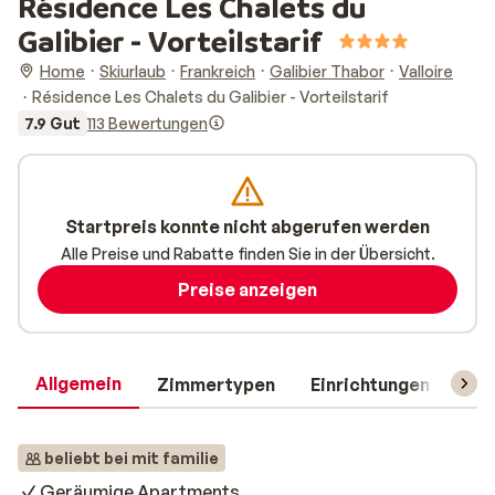
Résidence Les Chalets du
Galibier - Vorteilstarif
Home
Skiurlaub
Frankreich
Galibier Thabor
Valloire
Résidence Les Chalets du Galibier - Vorteilstarif
7.9 Gut
113 Bewertungen
Startpreis konnte nicht abgerufen werden
Alle Preise und Rabatte finden Sie in der Übersicht.
Preise anzeigen
Allgemein
Zimmertypen
Einrichtungen
Rei
beliebt bei mit familie
Geräumige Apartments