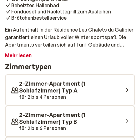
Beheiztes Hallenbad
Fondueset und Raclettegrill zum Ausleihen
Brötchenbestellservice
Ein Aufenthalt in der Résidence Les Chalets du Galibier
garantiert einen Urlaub voller Wintersportspaß. Die
Apartments verteilen sich auf fünf Gebäude und
bieten einen herrlichen Blick auf die Umgebung von
Mehr lesen
Valloire. In ca. 200 Metern Entfernung finden Sie den
Zimmertypen
Skilift „Moulin Benjamin“, der Sie in kürzester Zeit in
das schöne Skigebiet von Valloire bringt. Wenn Sie sich
in einem Gebäude an der Straße befinden, müssen Sie
2-Zimmer-Apartment (1
diese nur überqueren. Nach einem langen Tag können
Schlafzimmer) Typ A
für 2 bis 4 Personen
Sie auch über die blaue „Moulin“-Piste bis vor die
Residenz fahren. Das Zentrum von Valloire ist etwas
weiter entfernt, aber mit dem Ski Bus, der direkt neben
2-Zimmer-Apartment (1
dem Komplex hält, sind Sie schnell vor Ort. Beginnen Sie
Schlafzimmer) Typ B
den Morgen mit frischen Brötchen, die Sie am Vortag
für 2 bis 6 Personen
über den Bestellservice an der Rezeption reserviert