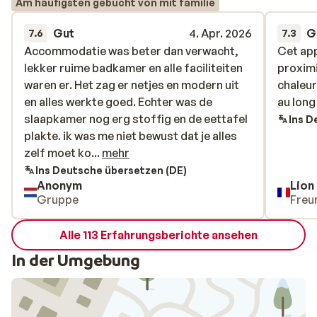
Am häufigsten gebucht von mit familie
Gut
4. Apr. 2026
G
7.6
7.3
Accommodatie was beter dan verwacht,
Accommodatie was beter dan verwacht,
Cet app
Cet app
lekker ruime badkamer en alle faciliteiten
lekker ruime badkamer en alle faciliteiten
proximi
proximi
waren er. Het zag er netjes en modern uit
waren er. Het zag er netjes en modern uit
chaleur
chaleur
en alles werkte goed. Echter was de
en alles werkte goed. Echter was de
au long
au long
slaapkamer nog erg stoffig en de eettafel
slaapkamer nog erg stoffig en de eettafel
Ins D
plakte. ik was me niet bewust dat je alles
plakte. ik was me niet bewust dat je alles
zelf moet kopen/meenemen. Zoals zeep
zelf moet ko...
mehr
en met name vaatwastabletten (maar
Ins Deutsche übersetzen (DE)
Anonym
Lion
wellicht omdat ik dat niet gewend ben).
Gruppe
Freu
Had handig geweest als we dat wisten.
Later ontdekte ik wel een tafel in de lounge
Alle 113 Erfahrungsberichte ansehen
waar gratis overgebleven spullen op
stonden en die waren wel handig. Receptie
In der Umgebung
was erg vriendelijk en flexibel. Het was wel
even zoeken waar die zat de eerste dag.
Voldoende parkeergelegenheid maar de