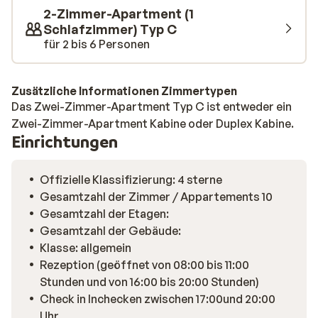
haben um diese am nächsten Tag dort abholen können.
2-Zimmer-Apartment (1
Beenden Sie den Abend stilvoll mit einem traditionellen
Schlafzimmer) Typ C
französischen Essen und zaubern Sie sich ein Raclette
für 2 bis 6 Personen
oder Fondue auf den Tisch (Geräte bekommen Sie
kostenlos an der Rezeption). Die geschmackvoll und
komfortabel eingerichteten Apartments bieten Ihnen
Zusätzliche Informationen Zimmertypen
Das Zwei-Zimmer-Apartment Typ C ist entweder ein
die Ruhe, die Sie nach einem langen und aktiven Tag
Zwei-Zimmer-Apartment Kabine oder Duplex Kabine.
brauchen. Außerdem können Sie im beheizten
Einrichtungen
Hallenbad noch ein paar Bahnen ziehen oder in der
Sauna optimal zur Ruhe kommen und Ihre Muskeln
entspannen lassen.
Offizielle Klassifizierung: 4 sterne
Gesamtzahl der Zimmer / Appartements 10
Gesamtzahl der Etagen:
Gesamtzahl der Gebäude:
Klasse: allgemein
Rezeption (geöffnet von 08:00 bis 11:00
Stunden und von 16:00 bis 20:00 Stunden)
Check in Inchecken zwischen 17:00und 20:00
Uhr