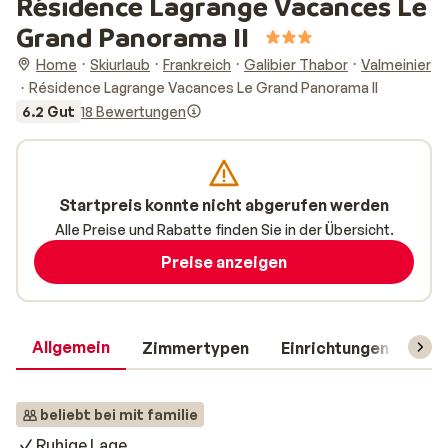
Résidence Lagrange Vacances Le
Grand Panorama II
Home
Skiurlaub
Frankreich
Galibier Thabor
Valmeinier
Résidence Lagrange Vacances Le Grand Panorama II
6.2 Gut
18 Bewertungen
Startpreis konnte nicht abgerufen werden
Alle Preise und Rabatte finden Sie in der Übersicht.
Preise anzeigen
Allgemein
Zimmertypen
Einrichtungen
Rei
beliebt bei mit familie
Ruhige Lage