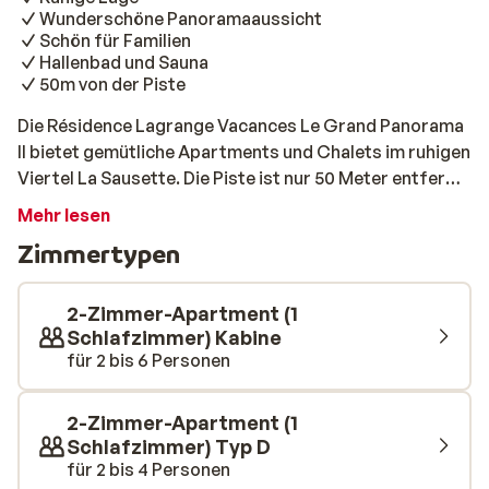
Wunderschöne Panoramaaussicht
Schön für Familien
Hallenbad und Sauna
50m von der Piste
Die Résidence Lagrange Vacances Le Grand Panorama
II bietet gemütliche Apartments und Chalets im ruhigen
Viertel La Sausette. Die Piste ist nur 50 Meter entfernt,
sodass Sie morgens nicht weit laufen müssen, um Ihre
Mehr lesen
Skier anzuschnallen. Das gemütliche Zentrum von
Zimmertypen
Valmeinier liegt etwas weiter entfernt: 500 Meter. Der
nächstgelegene Lift ist „Grand Panorama”. Die
Apartments sind geräumig und komfortabel
2-Zimmer-Apartment (1
eingerichtet. Wie der Name schon vermuten lässt,
Schlafzimmer) Kabine
für 2 bis 6 Personen
haben Sie von Ihrem Apartment aus einen grandiosen
Panoramablick über die verschneite Umgebung. Lust
auf Entspannung nach einem Tag auf der Piste? Dann
2-Zimmer-Apartment (1
nehmen Sie ein erfrischendes Bad im beheizten
Schlafzimmer) Typ D
Innenpool oder genießen Sie gegen Aufpreis einen
für 2 bis 4 Personen