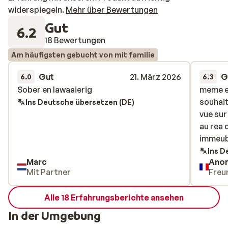
widerspiegeln.
Mehr über Bewertungen
Gut
6.2
18 Bewertungen
Am häufigsten gebucht von mit familie
Gut
21. März 2026
G
6.0
6.3
Sober en lawaaierig
Sober en lawaaierig
meme en
meme en
souhait
souhait
Ins Deutsche übersetzen (DE)
vue sur
vue sur
au rea 
au rea 
immeub
immeub
Ins D
Marc
Ano
Mit Partner
Freu
Alle 18 Erfahrungsberichte ansehen
In der Umgebung