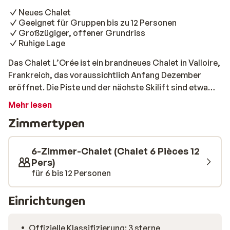
Neues Chalet
Geeignet für Gruppen bis zu 12 Personen
Großzügiger, offener Grundriss
Ruhige Lage
Das Chalet L’Orée ist ein brandneues Chalet in Valloire,
Frankreich, das voraussichtlich Anfang Dezember
eröffnet. Die Piste und der nächste Skilift sind etwa
800 Meter entfernt, und die Skibushaltestelle erreichst
Mehr lesen
du nach nur 250 Metern – so bist du schnell mittendrin
Zimmertypen
im Skigebiet. Dieses moderne Chalet verbindet einen
frischen, zeitgemäßen Stil mit dem warmen Flair einer
traditionellen Berghütte – perfekt für alle, die Komfort
6-Zimmer-Chalet (Chalet 6 Pièces 12
und Atmosphäre schätzen. Mit fünf Schlafzimmern,
Pers)
für 6 bis 12 Personen
drei Badezimmern und einer voll ausgestatteten Küche
bietet es reichlich Platz für Gruppen von bis zu zwölf
Personen. Die stilvolle Einrichtung – mit offenem
Einrichtungen
Wohnbereich – sorgt für eine gesellige und entspannte
Stimmung, in der sich alle sofort wohlfühlen. Auf der
Offizielle Klassifizierung: 3 sterne