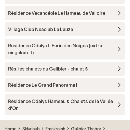
Résidence Vacancéole Le Hameau de Valloire
Village Club Neaclub La Lauza
Residence Odalys L'Ecrin des Neiges (extra
eingekauft)
Rés. les chalets du Galibier - chalet 5
Résidence Le Grand Panorama I
Résidence Odalys Hameau & Chalets de la Vallée
d'Or
Home
Skiurlaub
Frankreich
Galibier Thabor