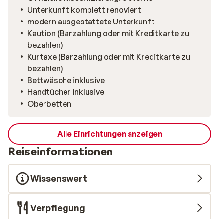
großzügigen Terrasse atmest du morgens die klare
Unterkunft komplett renoviert
Bergluft und genießt den Blick auf die verschneite
modern ausgestattete Unterkunft
Umgebung. Die Küche lässt keine Wünsche offen:
Kaution (Barzahlung oder mit Kreditkarte zu
ausgestattet mit Backofen, Mikrowelle,
bezahlen)
Geschirrspüler, Kaffeemaschine sowie
Kurtaxe (Barzahlung oder mit Kreditkarte zu
Waschmaschine und Trockner. Nach dem Skifahren
bezahlen)
kannst du herrlich bei einer warmen Dusche oder einem
Bettwäsche inklusive
Bad entspannen, während die Skisocken auf der
Handtücher inklusive
Heizung trocknen. Praktisch: Bettwäsche und
Oberbetten
Handtücher liegen bei Ankunft schon bereit. Das
Chalet befindet sich in einem ruhigen Viertel, etwa
1.800 Meter vom Zentrum von Valloire entfernt. Hier
Alle Einrichtungen anzeigen
profitierst du von Ruhe und Weite – ideal für Familien
Reiseinformationen
oder Freundesgruppen, die gemeinsam eine moderne
und bestens ausgestattete Unterkunft in den Bergen
Wissenswert
genießen möchten.
Verpflegung