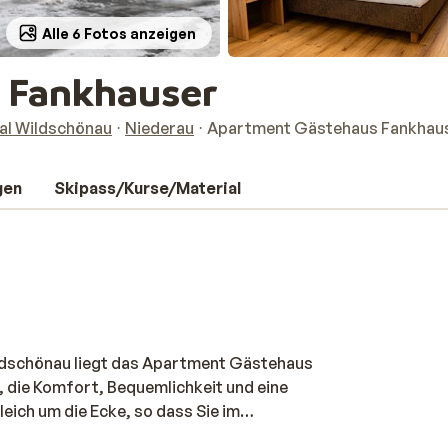
Alle 6 Fotos anzeigen
 Fankhauser
tal Wildschönau
Niederau
Apartment Gästehaus Fankhau
gen
Skipass/Kurse/Material
ildschönau liegt das Apartment Gästehaus
, die Komfort, Bequemlichkeit und eine
leich um die Ecke, so dass Sie im
 die ganze Familie genießen können. Das