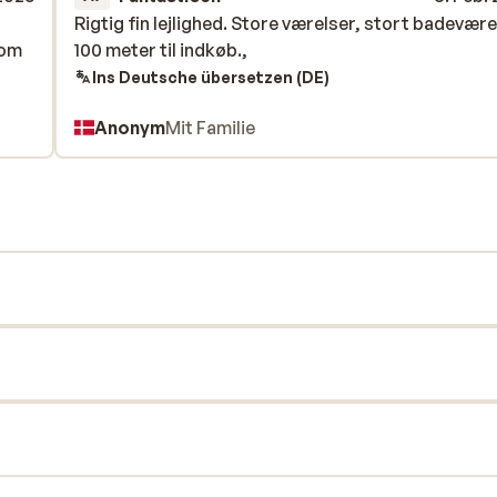
Rigtig fin lejlighed. Store værelser, stort badevære
Rigtig fin lejlighed. Store værelser, stort badevære
 om
 om
100 meter til indkøb.,
100 meter til indkøb.,
Ins Deutsche übersetzen (DE)
Anonym
Mit Familie