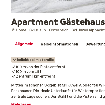
Apartment Gästehaus
Home
Skiurlaub
Österreich
Ski Juwel Alpbach
Allgemein
Reiseinformationen
Bewertun
beliebt bei mit familie
100 m von der Piste entfernt
100 m vom Lift
Zentrum 1 km entfernt
Mitten im schönen Skigebiet Ski Juwel Alpbachtal W
Fankhauser. Die ideale Unterkunft für Wintersportler
zentrale Lage suchen. Der Skilift und die Pisten sind g
Handumdrehen auf der Piste sind und Schneespaß für
Mehr lesen