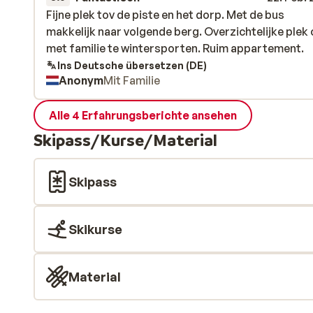
Fijne plek tov de piste en het dorp. Met de bus
Fijne plek tov de piste en het dorp. Met de bus
makkelijk naar volgende berg. Overzichtelijke plek
makkelijk naar volgende berg. Overzichtelijke plek
met familie te wintersporten. Ruim appartement.
met familie te wintersporten. Ruim appartement.
Ins Deutsche übersetzen (DE)
Anonym
Mit Familie
Alle 4 Erfahrungsberichte ansehen
Skipass/Kurse/Material
Skipass
Skikurse
Material