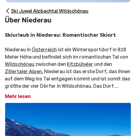
Ski Juwel Alpbachtal Wildschönau
Über Niederau
Skiurlaub in Niederau: Romantischer Skiort
Niederau in
Österreich
ist ein Wintersportdorf in 828
Meter Höhe und befindet sich im romantischen Tal von
Wildschönau
zwischen den
Kitzbüheler
und den
Zillertaler Alpen.
Niederau ist das erste Dorf, das Ihnen
auf dem Weg ins Tal entgegen kommt und ist somit das
größte der vier Dörfer in Wildschönau. Das Dorf
erkennen Sie an den spitzlaufenden Kirchtürmen der
Mehr lesen
Pfarrkirche. Darüber hinaus sind die bunten Fallschirme
der Paraglider und Hanggliders ein typisches Merkmal
für die Region. Niederau ist auch der Hauptsitz Tirols
bekanntester Paraglideschule und regelmäßig sehen
Sie während Ihres Skiurlaubs in Niederau Paraglider