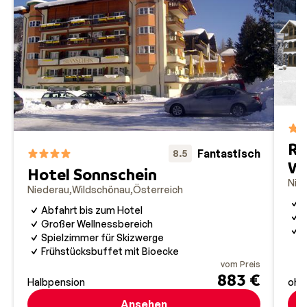
Re
Fantastisch
8.5
Wi
Hotel Sonnschein
Nie
Niederau
Wildschönau
Österreich
W
Abfahrt bis zum Hotel
Großer Wellnessbereich
M
Spielzimmer für Skizwerge
Frühstücksbuffet mit Bioecke
vom Preis
883 €
Halbpension
ohn
Ansehen