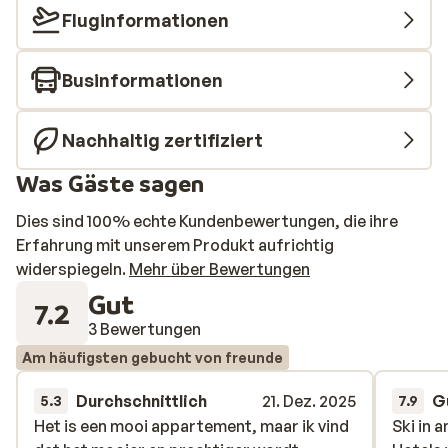
entfernt. Das benachbarte Hotel Erzherzog Johann
Fluginformationen
bietet ein Restaurant und einen Spa-Bereich, in dem Sie
abends speisen und gegen Aufpreis
Businformationen
Schönheitsanwendungen buchen können.
Nachhaltig zertifiziert
Was Gäste sagen
Dies sind 100% echte Kundenbewertungen, die ihre
Erfahrung mit unserem Produkt aufrichtig
widerspiegeln.
Mehr über Bewertungen
Gut
7.2
3 Bewertungen
Am häufigsten gebucht von freunde
Durchschnittlich
21. Dez. 2025
G
5.3
7.9
Het is een mooi appartement, maar ik vind
Het is een mooi appartement, maar ik vind
Ski in 
Ski in 