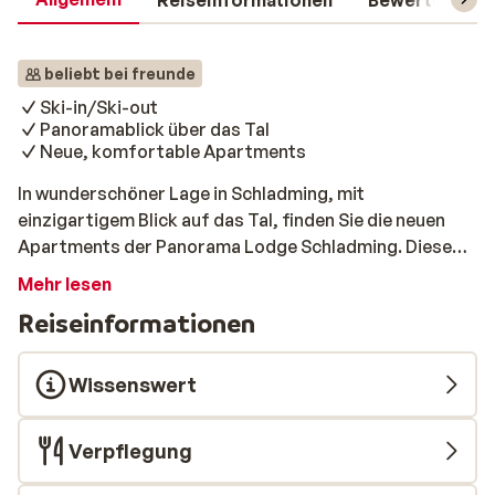
Reiseinformationen
Bewertungen
beliebt bei freunde
Ski-in/Ski-out
Panoramablick über das Tal
Neue, komfortable Apartments
In wunderschöner Lage in Schladming, mit
einzigartigem Blick auf das Tal, finden Sie die neuen
Apartments der Panorama Lodge Schladming. Diese
brandneuen Apartments sind Ski-in/Ski-out-geeignet,
Mehr lesen
was bedeutet, dass Sie direkt vor Ihrem Apartment auf
Reiseinformationen
die Skier steigen und auch zurück direkt bis vor die
Haustür abfahren können. Ideal! Die Apartments
verfügen alle über eine gut ausgestattete Küche mit
Wissenswert
Panoramablick, Balkon bzw. Terrasse sowie zwei
Schlafzimmer und ein oder zwei Badezimmer. Das
Verpflegung
Zentrum von Schladming, wo Sie Ihre täglichen
Einkäufe erledigen können, ist ca. einen Kilometer