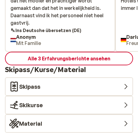
dat het mooier en prachtiger wordt
dat het mooier en prachtiger wordt
Hotels
Hotels
gemaakt dan dat het in werkelijkheid is.
gemaakt dan dat het in werkelijkheid is.
immer l
immer l
Daarnaast vind ik het personeel niet heel
Daarnaast vind ik het personeel niet heel
gastvrij.
gastvrij.
Ins Deutsche übersetzen (DE)
Anonym
Dari
Mit Familie
Freu
Alle 3 Erfahrungsberichte ansehen
Skipass/Kurse/Material
Skipass
Skikurse
Material