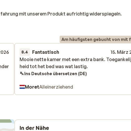
rfahrung mit unserem Produkt aufrichtig widerspiegeln.
Am häufigsten gebucht von mit f
2026
Fantastisch
15. März
8.4
Mooie nette kamer met een extra bank. Toegankeli
Mooie nette kamer met een extra bank. Toegankeli
inder
inder
heid tot het bed was wat lastig.
heid tot het bed was wat lastig.
Ins Deutsche übersetzen (DE)
Moret
Alleinerziehend
In der Nähe