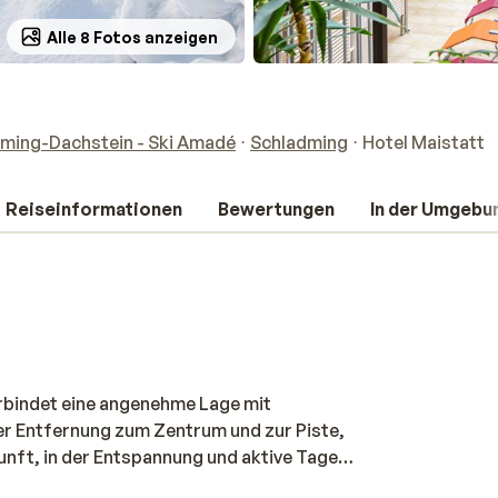
Alle 8 Fotos anzeigen
ming-Dachstein - Ski Amadé
Schladming
Hotel Maistatt
Reiseinformationen
Bewertungen
In der Umgebu
erbindet eine angenehme Lage mit
er Entfernung zum Zentrum und zur Piste,
rkunft, in der Entspannung und aktive Tage
er sind großzügig gestaltet und