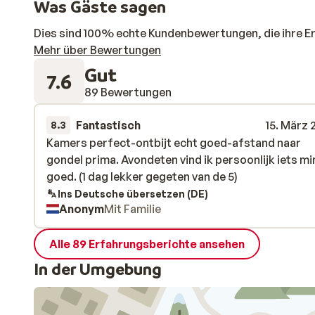
Was Gäste sagen
Dies sind 100% echte Kundenbewertungen, die ihre E
Mehr über Bewertungen
Gut
7.6
89 Bewertungen
Fantastisch
15. März 
8.3
Kamers perfect-ontbijt echt goed-afstand naar
Kamers perfect-ontbijt echt goed-afstand naar
gondel prima. Avondeten vind ik persoonlijk iets m
gondel prima. Avondeten vind ik persoonlijk iets m
goed. (1 dag lekker gegeten van de 5)
goed. (1 dag lekker gegeten van de 5)
Ins Deutsche übersetzen (DE)
Anonym
Mit Familie
Alle 89 Erfahrungsberichte ansehen
In der Umgebung