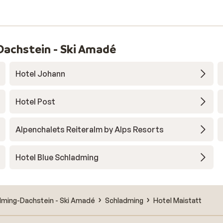
Dachstein - Ski Amadé
Hotel Johann
Hotel Post
Alpenchalets Reiteralm by Alps Resorts
Hotel Blue Schladming
dming-Dachstein - Ski Amadé
Schladming
Hotel Maistatt