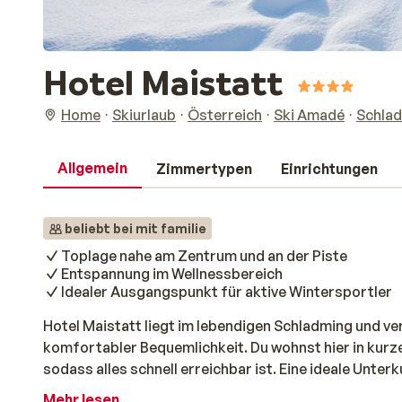
Hotel Maistatt
Home
Skiurlaub
Österreich
Ski Amadé
Schlad
Allgemein
Zimmertypen
Einrichtungen
beliebt bei mit familie
Toplage nahe am Zentrum und an der Piste
Entspannung im Wellnessbereich
Idealer Ausgangspunkt für aktive Wintersportler
Hotel Maistatt liegt im lebendigen Schladming und v
komfortabler Bequemlichkeit. Du wohnst hier in kurz
sodass alles schnell erreichbar ist. Eine ideale Unte
ganz selbstverständlich zusammenkommen. Die Zimm
Mehr lesen