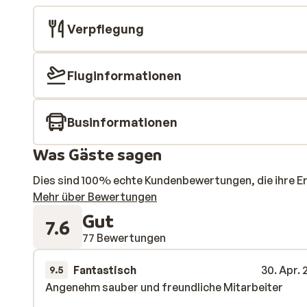
Verpflegung
Fluginformationen
Businformationen
Was Gäste sagen
Dies sind 100% echte Kundenbewertungen, die ihre E
Mehr über Bewertungen
Gut
7.6
77 Bewertungen
Fantastisch
30. Apr.
9.5
Angenehm sauber und freundliche Mitarbeiter
Angenehm sauber und freundliche Mitarbeiter