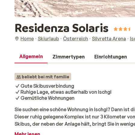
Residenza Solaris
Home
Skiurlaub
Österreich
Silvretta Arena
Is
Allgemein
Zimmertypen
Einrichtungen
beliebt bei mit familie
Gute Skibusverbindung
Ruhige Lage, etwas außerhalb von Ischgl
Gemütliche Wohnungen
Sie suchen eine schöne Wohnung in Ischgl? Dann ist di
Dieser ruhig gelegene Komplex ist nur 3 Kilometer vo
Skibus, der neben der Anlage hält, bringt Sie in weni
Zentrum. Die Wohnungen sind geräumig und komfortabe
Mehr lesen