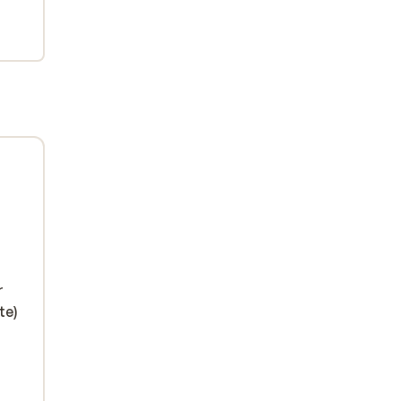
r
te)