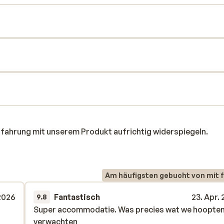
rfahrung mit unserem Produkt aufrichtig widerspiegeln.
Am häufigsten gebucht von mit f
 2026
Fantastisch
23. Apr.
9.8
Super accommodatie. Was precies wat we hoopten
Super accommodatie. Was precies wat we hoopten
verwachten
verwachten