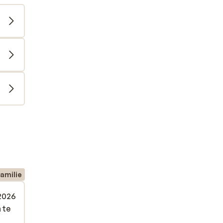
amilie
 2026
 te
 te