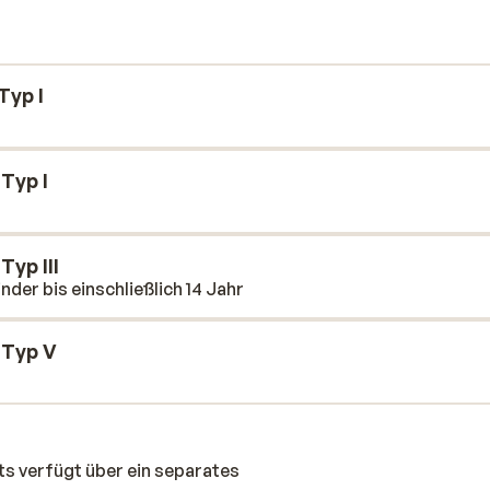
le über eine voll ausgestattete Küche, ein
re Schlafzimmer und ein modernes Bad.
Typ I
Typ I
yp III
nder bis einschließlich 14 Jahr
 Typ V
s verfügt über ein separates