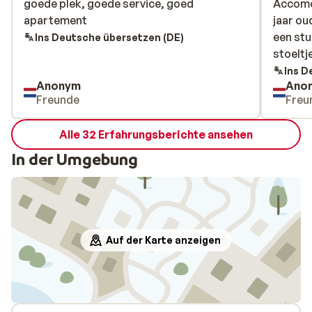
goede plek, goede service, goed
goede plek, goede service, goed
Accomod
Accomod
apartement
apartement
jaar ou
jaar ou
een stu
een stu
Ins Deutsche übersetzen (DE)
stoeltj
stoeltj
Ins D
Anonym
Ano
Freunde
Freu
Alle 32 Erfahrungsberichte ansehen
In der Umgebung
Auf der Karte anzeigen