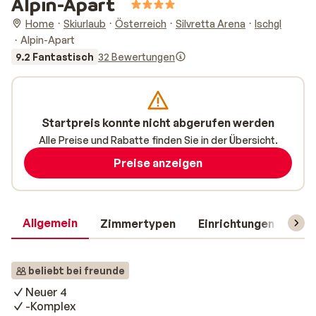
Alpin-Apart
Home
Skiurlaub
Österreich
Silvretta Arena
Ischgl
Alpin-Apart
9.2 Fantastisch
32 Bewertungen
Startpreis konnte nicht abgerufen werden
Alle Preise und Rabatte finden Sie in der Übersicht.
Preise anzeigen
Allgemein
Zimmertypen
Einrichtungen
Rei
beliebt bei freunde
Neuer 4
-Komplex