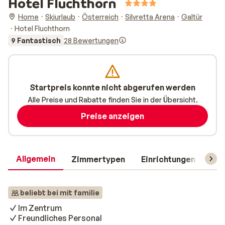
Hotel Fluchthorn
Home
Skiurlaub
Österreich
Silvretta Arena
Galtür
Hotel Fluchthorn
9 Fantastisch
28 Bewertungen
Startpreis konnte nicht abgerufen werden
Alle Preise und Rabatte finden Sie in der Übersicht.
Preise anzeigen
Allgemein
Zimmertypen
Einrichtungen
Rei
beliebt bei mit familie
Im Zentrum
Freundliches Personal