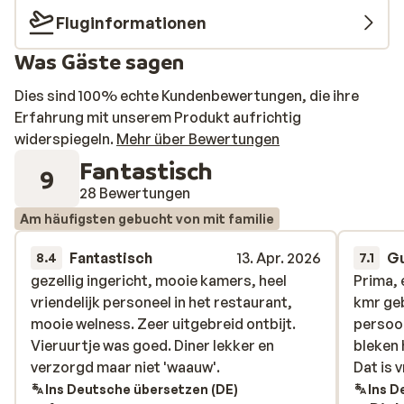
Fluginformationen
Was Gäste sagen
Dies sind 100% echte Kundenbewertungen, die ihre
Erfahrung mit unserem Produkt aufrichtig
widerspiegeln.
Mehr über Bewertungen
Fantastisch
9
28 Bewertungen
Am häufigsten gebucht von mit familie
Fantastisch
13. Apr. 2026
G
8.4
7.1
gezellig ingericht, mooie kamers, heel
gezellig ingericht, mooie kamers, heel
Prima, 
Prima, 
vriendelijk personeel in het restaurant,
vriendelijk personeel in het restaurant,
kmr geb
kmr geb
mooie welness. Zeer uitgebreid ontbijt.
mooie welness. Zeer uitgebreid ontbijt.
persoon
persoon
Vieruurtje was goed. Diner lekker en
Vieruurtje was goed. Diner lekker en
bleken 
bleken 
verzorgd maar niet 'waauw'.
verzorgd maar niet 'waauw'.
Dat is 
Dat is 
Ins Deutsche übersetzen (DE)
Ins D