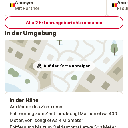
Anonym
Ano
Mit Partner
Freu
Alle 2 Erfahrungsberichte ansehen
In der Umgebung
Auf der Karte anzeigen
In der Nähe
Am Rande des Zentrums
Entfernung zum Zentrum: Ischgl Mathon etwa 400
Meter, von Ischgl etwa 4 Kilometer
Entfernung bis zum Geldautomat etwa 300 Meter