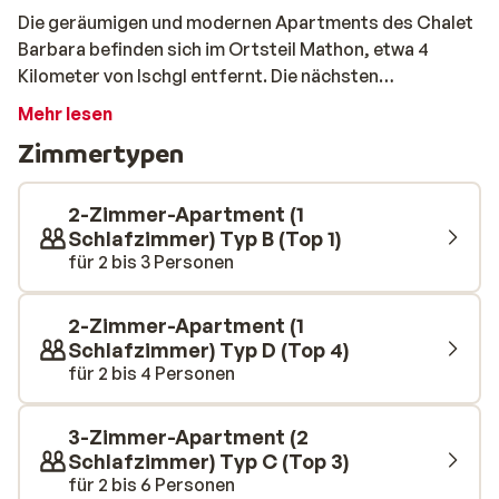
Die geräumigen und modernen Apartments des Chalet
Barbara befinden sich im Ortsteil Mathon, etwa 4
Kilometer von Ischgl entfernt. Die nächsten
Restaurants erreichen Sie nach etwa 500 Meter. Wer in
Mehr lesen
Ischgl etwas bummeln gehen möchte, kann den gratis
Zimmertypen
Skibus nehmen. Dieser bringt Sie in wenigen Minuten
dorthin. Die modernen Apartments lassen nichts zu
wünschen übrig. Die komplett ausgestattete Küche lädt
2-Zimmer-Apartment (1
zu gemeinsamen Kochabenden ein. Ihr Apartment
Schlafzimmer) Typ B (Top 1)
für 2 bis 3 Personen
verfügt über einen Balkon mit Panoramaaussicht auf
die bezaubernde Umgebung. Nach einem
erlebnisreichen Tag auf der Piste kann man hier
2-Zimmer-Apartment (1
wunderbar die warme Wintersonne genießen. Wenn die
Schlafzimmer) Typ D (Top 4)
letzten Sonnenstrahlen hinter den Bergen untergehen,
für 2 bis 4 Personen
kann man in der Sauna entspannen. Lust auf Aprés-Ski?
im quirligen Ortskern von Ischgl ist so gut wie immer
3-Zimmer-Apartment (2
noch etwas los.
Schlafzimmer) Typ C (Top 3)
für 2 bis 6 Personen