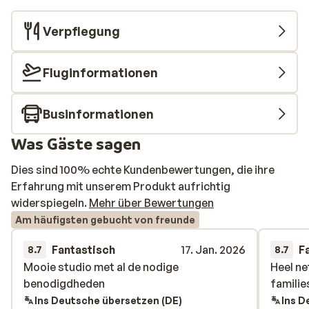
Verpflegung
Fluginformationen
Businformationen
Was Gäste sagen
Dies sind 100% echte Kundenbewertungen, die ihre
Erfahrung mit unserem Produkt aufrichtig
widerspiegeln.
Mehr über Bewertungen
Am häufigsten gebucht von freunde
Fantastisch
17. Jan. 2026
F
8.7
8.7
Mooie studio met al de nodige
Mooie studio met al de nodige
Heel ne
Heel ne
benodigdheden
benodigdheden
familie
familie
Ins Deutsche übersetzen (DE)
Ins D