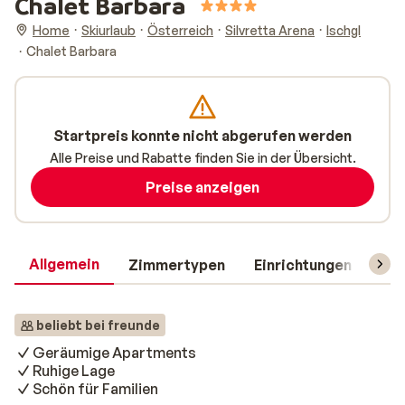
Chalet Barbara
Home
Skiurlaub
Österreich
Silvretta Arena
Ischgl
Chalet Barbara
Startpreis konnte nicht abgerufen werden
Alle Preise und Rabatte finden Sie in der Übersicht.
Preise anzeigen
Allgemein
Zimmertypen
Einrichtungen
Rei
beliebt bei freunde
Geräumige Apartments
Ruhige Lage
Schön für Familien