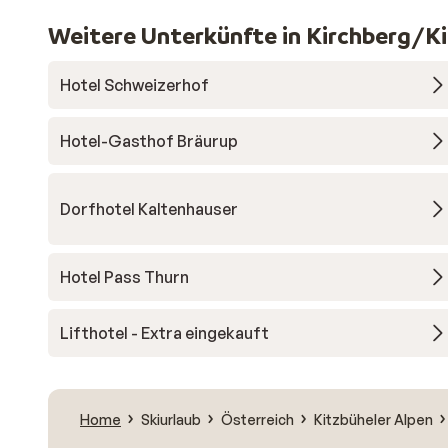
Weitere Unterkünfte in Kirchberg/K
Hotel Schweizerhof
Hotel-Gasthof Bräurup
Dorfhotel Kaltenhauser
Hotel Pass Thurn
Lifthotel - Extra eingekauft
Home
Skiurlaub
Österreich
Kitzbüheler Alpen