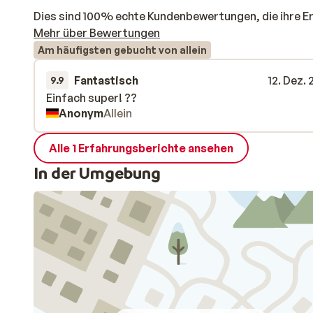
Dies sind 100% echte Kundenbewertungen, die ihre E
Mehr über Bewertungen
Am häufigsten gebucht von allein
Fantastisch
12. Dez.
9.9
Einfach super! ??
Einfach super! ??
Anonym
Allein
Alle 1 Erfahrungsberichte ansehen
In der Umgebung