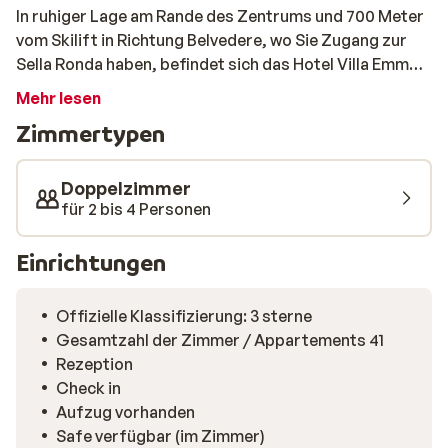
In ruhiger Lage am Rande des Zentrums und 700 Meter
vom Skilift in Richtung Belvedere, wo Sie Zugang zur
Sella Ronda haben, befindet sich das Hotel Villa Emma.
Die Zimmer wurden renoviert und sind komfortabel
Mehr lesen
eingerichtet. Im Restaurant gibt es jeden Tag leckeres
Zimmertypen
Essen und eine große Auswahl. Die Mitarbeiter werden
ihr Bestes geben, um Ihnen einen unvergesslichen
Urlaub zu bereiten. Sie können sich in der Sauna oder im
Doppelzimmer
Whirlpool entspannen und anschließend an der Bar
für 2 bis 4 Personen
einen Drink genießen.
Einrichtungen
Offizielle Klassifizierung: 3 sterne
Gesamtzahl der Zimmer / Appartements 41
Rezeption
Check in
Aufzug vorhanden
Safe verfügbar (im Zimmer)