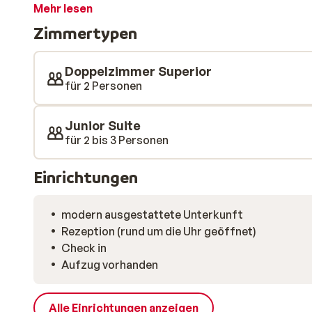
neben gepflegten und traditionell eingerichteten Zim
Mehr lesen
sich auf ein gemütliches Restaurant, in welchem Sie 
Zimmertypen
Abendessen genießen können und auf den tollen Well
sportlichen Tag auf der Piste wunderbar im beheizt
entspannen und steht dann am nächsten Tag wieder p
Doppelzimmer Superior
für 2 Personen
Junior Suite
für 2 bis 3 Personen
Einrichtungen
modern ausgestattete Unterkunft
Rezeption (rund um die Uhr geöffnet)
Check in
Aufzug vorhanden
Alle Einrichtungen anzeigen