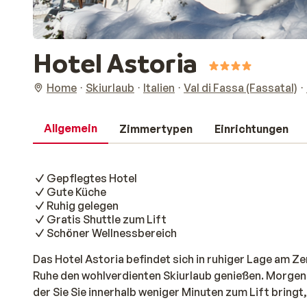
Hotel Astoria
Home
Skiurlaub
Italien
Val di Fassa (Fassatal)
Allgemein
Zimmertypen
Einrichtungen
Gepflegtes Hotel
Gute Küche
Ruhig gelegen
Gratis Shuttle zum Lift
Schöner Wellnessbereich
Das Hotel Astoria befindet sich in ruhiger Lage am Z
Ruhe den wohlverdienten Skiurlaub genießen. Morgens 
der Sie Sie innerhalb weniger Minuten zum Lift bringt,