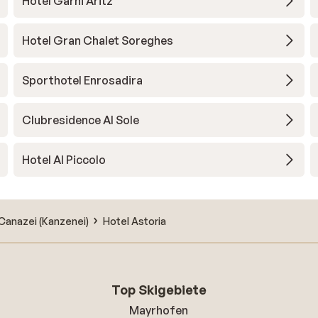
Hotel Garni Aritz
Hotel Gran Chalet Soreghes
Sporthotel Enrosadira
Clubresidence Al Sole
Hotel Al Piccolo
Canazei (Kanzenei)
Hotel Astoria
Top Skigebiete
Mayrhofen