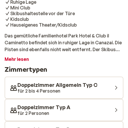
Ruhige Lage
Mini Club
Skibushaltestelle vor der Türe
Kidsclub
Hauseigenes Theater/Kidsclub
Das gemütliche Familienhotel Park Hotel & Club il
Caminetto befindet sich in ruhiger Lage in Canazai. Die
Pisten sind ebenfalls nicht weit entfernt. Der Skibus
hält vor der Türe des Hotels und bringt Sie am Morgen
Mehr lesen
schnell auf die Piste. Die Zimmer sind gepflegt und
Zimmertypen
schön eingerichtet. Nach einem Tag im Schnee können
sich die Kinder von Montag bis Freitag im Mini Club
austoben, während Sie im schönen Wellnessbereich
Doppelzimmer Allgemein Typ C
entspannen. Hier können Sie sich gegen eine kleine
für 2 bis 4 Personen
Vergütung richtig schön im Schwimmbad, der Sauna,
dem türkischen Dampfbad oder dem Whirlpool erholen.
Doppelzimmer Typ A
für 2 Personen