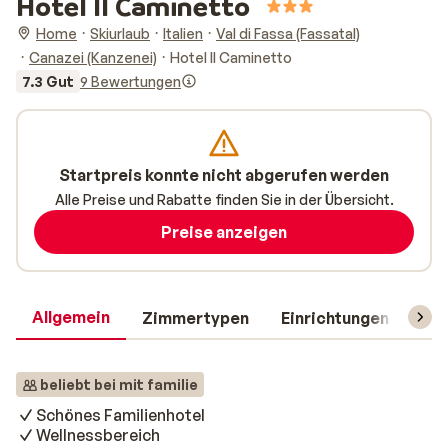
Hotel Il Caminetto
Home
Skiurlaub
Italien
Val di Fassa (Fassatal)
Canazei (Kanzenei)
Hotel Il Caminetto
7.3 Gut
9 Bewertungen
Startpreis konnte nicht abgerufen werden
Alle Preise und Rabatte finden Sie in der Übersicht.
Preise anzeigen
Allgemein
Zimmertypen
Einrichtungen
Rei
beliebt bei mit familie
Schönes Familienhotel
Wellnessbereich