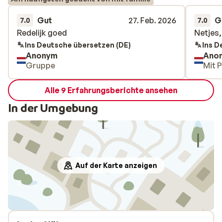
Gut
27. Feb. 2026
G
7.0
7.0
Redelijk goed
Redelijk goed
Netjes,
Netjes,
Ins Deutsche übersetzen (DE)
Ins D
Anonym
Ano
Gruppe
Mit 
Alle 9 Erfahrungsberichte ansehen
In der Umgebung
Auf der Karte anzeigen