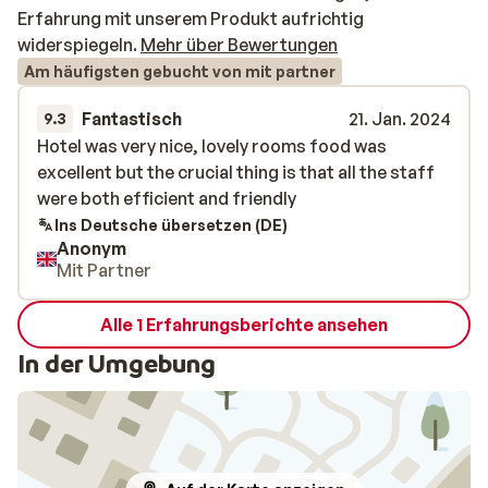
Erfahrung mit unserem Produkt aufrichtig
widerspiegeln.
Mehr über Bewertungen
Am häufigsten gebucht von mit partner
Fantastisch
21. Jan. 2024
9.3
Hotel was very nice, lovely rooms food was
Hotel was very nice, lovely rooms food was
excellent but the crucial thing is that all the staff
excellent but the crucial thing is that all the staff
were both efficient and friendly
were both efficient and friendly
Ins Deutsche übersetzen (DE)
Anonym
Mit Partner
Alle 1 Erfahrungsberichte ansehen
In der Umgebung