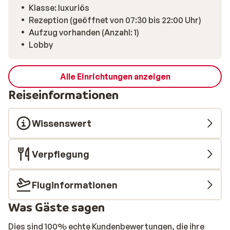
Kunstgalerie, luxuriösem Berghotel und Boutiquehotel
Klasse: luxuriös
– ein Ort, an dem Ästhetik und Gemütlichkeit
Rezeption (geöffnet von 07:30 bis 22:00 Uhr)
aufeinandertreffen. Nach einem aktiven Tag auf der
Aufzug vorhanden (Anzahl: 1)
Piste wartet Entspannung in der privaten Infrarotsauna
Lobby
oder bei einem guten Glas Wein im Gourmetrestaurant.
Kurz gesagt: die perfekte Wahl für alle, die Komfort,
Kunst und kulinarischen Genuss mit einem aktiven
Alle Einrichtungen anzeigen
Winterurlaub in inspirierender Umgebung verbinden
Reiseinformationen
möchten.
Wissenswert
Verpflegung
Fluginformationen
Was Gäste sagen
Dies sind 100% echte Kundenbewertungen, die ihre