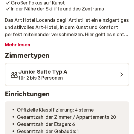
Großer Fokus auf Kunst
In der Nähe der Skilifte und des Zentrums
Das Art Hotel Locanda degli Artisti ist ein einzigartiges
und stilvolles Art-Hotel, in dem Kunst und Komfort
perfekt miteinander verschmelzen. Hier geht es nicht
nur ums Skifahren oder Wandern in den verschneiten
Mehr lesen
Dolomiten – sondern darum, mit allen Sinnen zu
Zimmertypen
genießen. Jedes Zimmer ist einem Künstler gewidmet
und mit originalen Werken gestaltet. So hast du das
Gefühl, für einen Moment Teil ihrer Welt zu sein. Das
Junior Suite Typ A
Interieur spiegelt die Umgebung wider: Natürliche
für 2 bis 3 Personen
Materialien und warme Farbtöne treffen auf modernes
Design. Daraus entsteht eine harmonische
Einrichtungen
Atmosphäre, die sowohl Ruhe als auch Inspiration
schenkt. Auch die Gemeinschaftsbereiche folgen
Offizielle Klassifizierung: 4 sterne
diesem Stil: edle Designmöbel, viel Holz und Leder
Gesamtzahl der Zimmer / Appartements 20
sowie ein Farbkonzept, das sofort für Entspannung
Gesamtzahl der Etagen: 6
sorgt. Das Hotel wirkt wie eine Mischung aus
Gesamtzahl der Gebäude: 1