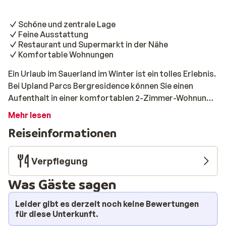
Schöne und zentrale Lage
Feine Ausstattung
Restaurant und Supermarkt in der Nähe
Komfortable Wohnungen
Ein Urlaub im Sauerland im Winter ist ein tolles Erlebnis.
Bei Upland Parcs Bergresidence können Sie einen
Aufenthalt in einer komfortablen 2-Zimmer-Wohnung
mit ausgezeichneter Ausstattung genießen. Wenn Sie
Mehr lesen
Lust auf einen aktiven Tag haben, gibt es viel zu tun. Der
Reiseinformationen
Park ist von wunderschöner Natur umgeben und liegt
nicht weit vom lebhaften Winterberg entfernt.
Genießen Sie das Skigebiet, erkunden Sie die
Verpflegung
ausgedehnten Wanderwege oder gehen Sie in Willingen
Was Gäste sagen
oder Winterberg einkaufen. Nach einem Tag voller
Abenteuer ist es Zeit, sich zu entspannen. Lassen Sie
Leider gibt es derzeit noch keine Bewertungen
den Tag mit einem lustigen Brettspiel ausklingen und
für diese Unterkunft.
bereiten Sie sich ein leckeres Essen in der gut