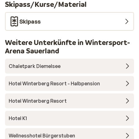
Skipass/Kurse/Material
ausgestatteten Küche zu.
Skipass
Weitere Unterkünfte in Wintersport-
Arena Sauerland
Chaletpark Diemelsee
Hotel Winterberg Resort - Halbpension
Hotel Winterberg Resort
Hotel K1
Wellnesshotel Bürgerstuben