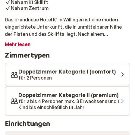
Nah am K1 Skilift
Nah am Zentrum
Das brandneue Hotel K1 in Willingen ist eine modern
eingerichtete Unterkunft, die in unmittelbarer Nähe
der Pisten und des Skilifts liegt. Nach einem
herzhaften Frühstück können Sie gut gelaunt in den
Mehr lesen
Tag starten. Der Skilift K1 befindet sich bereits 200 m
Zimmertypen
entfernt, sodass Sie nicht weit laufen müssen. Der
Skibus hält 300 m vom Hotel entfernt und bringt Sie in
das nicht weit entfernte Zentrum oder zu anderen
Doppelzimmer Kategorie I (comfort)
Skiliften.
für 2 Personen
Doppelzimmer Kategorie II (premium)
für 2 bis 4 Personen max. 3 Erwachsene und 1
Kind bis einschließlich 14 Jahr
Einrichtungen