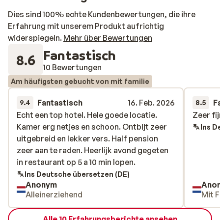
Dies sind 100% echte Kundenbewertungen, die ihre
Erfahrung mit unserem Produkt aufrichtig
widerspiegeln.
Mehr über Bewertungen
Fantastisch
8.6
10 Bewertungen
Am häufigsten gebucht von mit familie
Fantastisch
16. Feb. 2026
F
9.4
8.5
Echt een top hotel. Hele goede locatie.
Echt een top hotel. Hele goede locatie.
Zeer fi
Zeer fi
Kamer erg netjes en schoon. Ontbijt zeer
Kamer erg netjes en schoon. Ontbijt zeer
Ins D
uitgebreid en lekker vers. Half pension
uitgebreid en lekker vers. Half pension
zeer aan te raden. Heerlijk avond gegeten
zeer aan te raden. Heerlijk avond gegeten
in restaurant op 5 a 10 min lopen.
in restaurant op 5 a 10 min lopen.
Ins Deutsche übersetzen (DE)
Anonym
Ano
Alleinerziehend
Mit F
Alle 10 Erfahrungsberichte ansehen