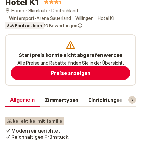
Hotel K1
Home
Skiurlaub
Deutschland
Wintersport-Arena Sauerland
Willingen
Hotel K1
8.6 Fantastisch
10 Bewertungen
Startpreis konnte nicht abgerufen werden
Alle Preise und Rabatte finden Sie in der Übersicht.
Preise anzeigen
Allgemein
Zimmertypen
Einrichtungen
Rei
beliebt bei mit familie
Modern eingerichtet
Reichhaltiges Frühstück