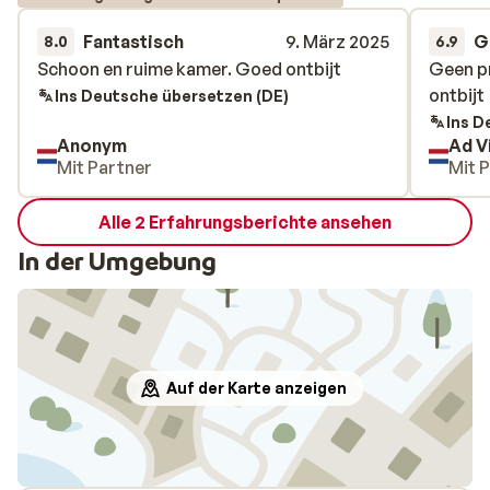
Fantastisch
9. März 2025
G
8.0
6.9
Schoon en ruime kamer. Goed ontbijt
Schoon en ruime kamer. Goed ontbijt
Geen pr
Geen pr
ontbijt
ontbijt
Ins Deutsche übersetzen (DE)
Ins D
Anonym
Ad V
Mit Partner
Mit 
Alle 2 Erfahrungsberichte ansehen
In der Umgebung
Auf der Karte anzeigen