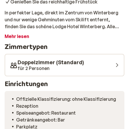
Genießen Sie das reichhaltige Frühstück
In perfekter Lage, direkt im Zentrum von Winterberg
und nur wenige Gehminuten vom Skilift entfernt,
finden Sie das schöne Lodge Hotel Winterberg. Alle
Zimmer des Hotels verfügen über einen
Mehr lesen
Kleiderschrank, einen Flachbildfernseher und ein
Zimmertypen
eigenes Bad. Morgens erwartet Sie im stimmungsvollen
Restaurant ein reichhaltiges Frühstücksbuffet, damit
Sie gestärkt in den Tag starten können!
Doppelzimmer (Standard)
für 2 Personen
Einrichtungen
Offizielle Klassifizierung: ohne Klassifizierung
Rezeption
Speiseangebot: Restaurant
Getränkeangebot: Bar
Parkplatz