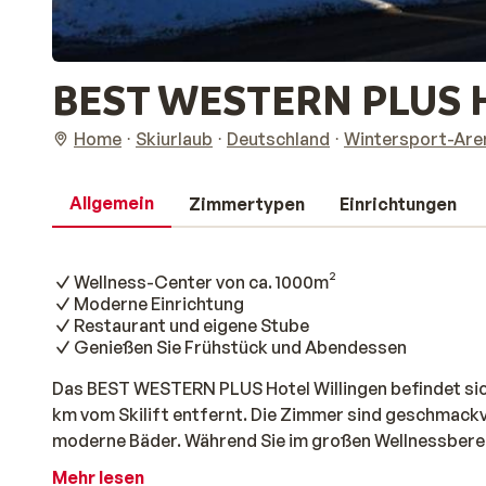
BEST WESTERN PLUS H
Home
Skiurlaub
Deutschland
Wintersport-Are
Allgemein
Zimmertypen
Einrichtungen
Wellness-Center von ca. 1000m²
Moderne Einrichtung
Restaurant und eigene Stube
Genießen Sie Frühstück und Abendessen
Das BEST WESTERN PLUS Hotel Willingen befindet sich
km vom Skilift entfernt. Die Zimmer sind geschmackv
moderne Bäder. Während Sie im großen Wellnessberei
Spielzimmer austoben. Neben einem Restaurant gibt e
Mehr lesen