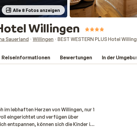
Alle 8 Fotos anzeigen
otel Willingen
na Sauerland
Willingen
BEST WESTERN PLUS Hotel Willin
Reiseinformationen
Bewertungen
In der Umgebu
 im lebhaften Herzen von Willingen, nur 1
oll eingerichtet und verfügen über
ch entspannen, können sich die Kinder im
s auch ein Café mit einer gemütlichen