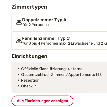
Stube, ideal für einen Drink. Morgens erwartet Sie ei
Zimmertypen
Sie voller Energie in den Tag starten können!
Doppelzimmer Typ A
für 2 Personen
Familienzimmer Typ C
für 3 bis 4 Personen max. 2 Erwachsene und 2 Kin
Einrichtungen
Offizielle Klassifizierung: 4 sterne
Gesamtzahl der Zimmer / Appartements 146
Rezeption
Check in
Alle Einrichtungen anzeigen