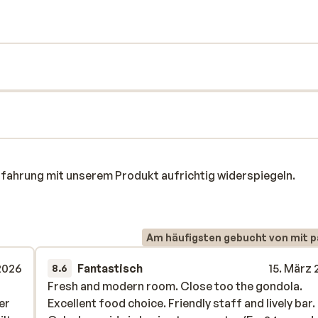
rfahrung mit unserem Produkt aufrichtig widerspiegeln.
Am häufigsten gebucht von mit p
2026
Fantastisch
15. März
8.6
Fresh and modern room. Close too the gondola.
Fresh and modern room. Close too the gondola.
er
er
Excellent food choice. Friendly staff and lively bar.
Excellent food choice. Friendly staff and lively bar.