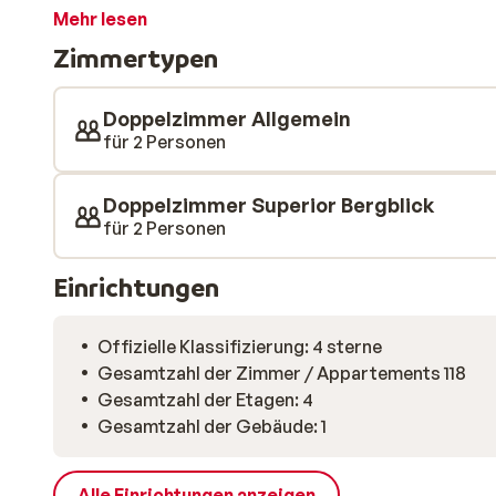
Tag auf den Pisten von Grandvalira zurückkehren, kö
Mehr lesen
und neue Energie tanken. Zwischen 16:00 und 19:00 Uh
Zimmertypen
planschen und die Sauna und das Dampfbad besuchen
mit Blick auf die Piste sprudeln. Herrlich! Nach de
im Iceberg-Pub des Hotels in entspannter Atmosphär
Doppelzimmer Allgemein
für 2 Personen
Doppelzimmer Superior Bergblick
für 2 Personen
Einrichtungen
Offizielle Klassifizierung: 4 sterne
Gesamtzahl der Zimmer / Appartements 118
Gesamtzahl der Etagen: 4
Gesamtzahl der Gebäude: 1
Alle Einrichtungen anzeigen