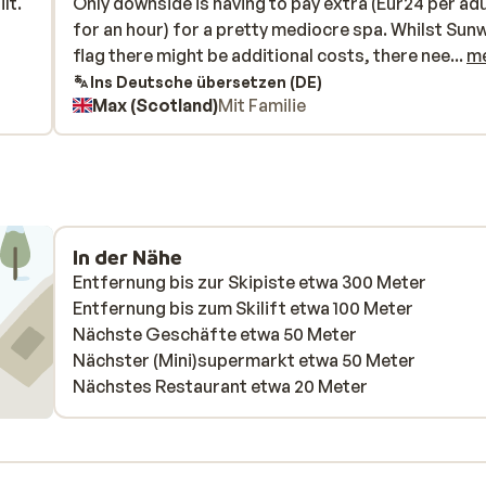
lt.
lt.
Only downside is having to pay extra (Eur24 per adu
Only downside is having to pay extra (Eur24 per adu
for an hour) for a pretty mediocre spa. Whilst Sun
for an hour) for a pretty mediocre spa. Whilst Sun
flag there might be additional costs, there needs t
flag there might be additional costs, there nee...
m
more transparency here. Part of the reason for
Ins Deutsche übersetzen (DE)
Max (Scotland)
Mit Familie
booking a hotel with a swimming pool is so the kids
use it. But not at this price!
In der Nähe
Entfernung bis zur Skipiste etwa 300 Meter
Entfernung bis zum Skilift etwa 100 Meter
Nächste Geschäfte etwa 50 Meter
Nächster (Mini)supermarkt etwa 50 Meter
Nächstes Restaurant etwa 20 Meter