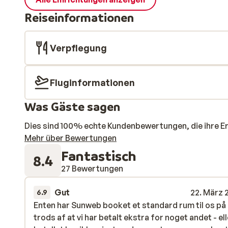
Reiseinformationen
Verpflegung
Fluginformationen
Was Gäste sagen
Dies sind 100% echte Kundenbewertungen, die ihre E
Mehr über Bewertungen
Fantastisch
8.4
27 Bewertungen
Gut
22. März 
6.9
Enten har Sunweb booket et standard rum til os på
Enten har Sunweb booket et standard rum til os på
trods af at vi har betalt ekstra for noget andet - ell
trods af at vi har betalt ekstra for noget andet - ell