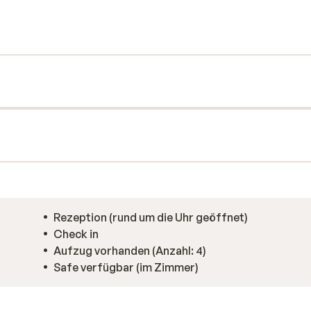
nnen Sie sich im Wellness-Center ausruhen
r können Sie mit der ganzen Familie im Pool
. Im Außen-Whirlpool können Sie sogar
m Abendessen können Sie den Tag gemeinsam
e ausklingen lassen.
Rezeption (rund um die Uhr geöffnet)
Check in
Aufzug vorhanden (Anzahl: 4)
Safe verfügbar (im Zimmer)