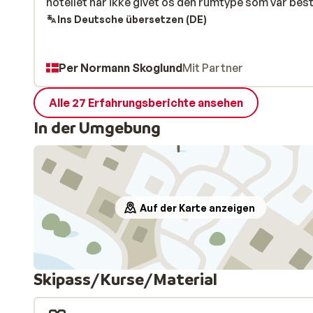
hotellet har ikke givet os den rumtype som var besti
hotellet har ikke givet os den rumtype som var besti
Ins Deutsche übersetzen (DE)
Per Normann Skoglund
Mit Partner
Alle 27 Erfahrungsberichte ansehen
In der Umgebung
Auf der Karte anzeigen
Skipass/Kurse/Material