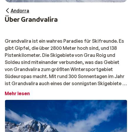
Andorra
Über Grandvalira
Grandvalira ist ein wahres Paradies für Skifreunde. Es
gibt Gipfel, die über 2800 Meter hoch sind, und 138
Pistenkilometer. Die Skigebiete von Grau Roig und
Soldeu sind miteinander verbunden, was das Gebiet
von Grandvalira zum größten Wintersportgebiet
Südeuropas macht. Mit rund 300 Sonnentagen im Jahr
ist Grandvalira auch eines der sonnigsten Skigebiete in E
Mehr lesen
Anfänger und Kinder lieben Canillo, wo es
hauptsächlich ruhige, blaue Pisten gibt. El Tarter
hingegen ist ein wahres Paradies für die echten Cracks.
Die Freestyle-Strecke hier ist sehr bekannt und bietet
auch Kindern, die schon einige Stunden auf den Pisten