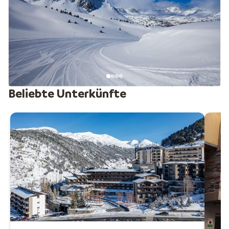
verbracht haben, viel Spaß. Sie sind noch nicht sicher
auf der Piste? Dann entscheiden Sie sich für die breiten
Pisten von Soldeu, damit Sie Platz haben. Das heißt
aber nicht, dass dieser Teil des Skigebiets nur für
Anfänger geeignet ist, denn hier finden sich auch einige
der extremsten Abschnitte von Grandvalira. Grau Roig
ist der unberührteste Teil des Skigebiets. Die Aussicht
hier ist wirklich spektakulär. Die Pisten hier bieten für
Beliebte Unterkünfte
jeden etwas und für Kinder gibt es einen lustigen
Schneeparcours im Wald. Mit seiner Höhenlage (fast so
hoch wie Val Thorens in den französischen Alpen)
verfügt Pas de la Casa über die größten Vorteile in
Bezug auf die Schneesicherheit.
Gibt es in Grandvalira noch etwas anderes zu tun? Ja,
natürlich! Ein Drink an einem ganz besonderen Ort ist
auf jeden Fall zu empfehlen: die Igloo-Bar Grandvalira
in Pla de les Pedres bei Grau Roig. Ein Tag abseits der
Bindungen? Mieten Sie einen Hundeschlitten, machen