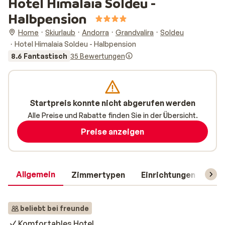
Hotel Himalaia Soldeu -
Halbpension
Home
Skiurlaub
Andorra
Grandvalira
Soldeu
Hotel Himalaia Soldeu - Halbpension
8.6 Fantastisch
35 Bewertungen
Startpreis konnte nicht abgerufen werden
Alle Preise und Rabatte finden Sie in der Übersicht.
Preise anzeigen
Allgemein
Zimmertypen
Einrichtungen
Rei
beliebt bei freunde
Komfortables Hotel