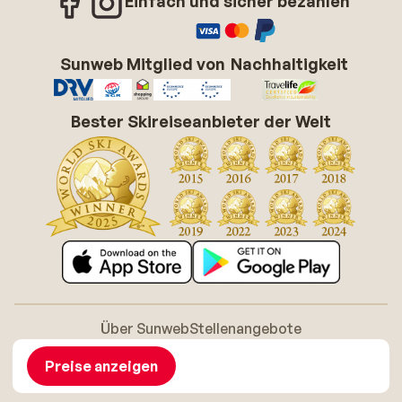
Einfach und sicher bezahlen
Sunweb Mitglied von
Nachhaltigkeit
Bester Skireiseanbieter der Welt
Über Sunweb
Stellenangebote
Allgemeine Geschäftsbedingungen (AGB)
Cookie-Richtlinie
Barrierefreiheitserklarung
Disclaimer
Preise anzeigen
Sitemap