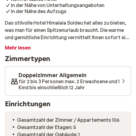
In der Nähe von Unterhaltungsangeboten
In der Nähe des Aufzugs
Das stilvolle Hotel Himalaia Soldeu hat alles zu bieten,
was man für einen Spitzenurlaub braucht. Die warme
und gemütliche Einrichtung vermittelt Ihnen sofort ein
angenehmes Gefühl. Auch die Lage ist ein Pluspunkt: Es
Mehr lesen
liegt im Zentrum von Soldeu und nur 100 Meter vom Lift
Zimmertypen
entfernt. Nach dem Skifahren können Sie sich im
Whirlpool und in der Sauna entspannen und sich bei
einer Massage die Muskeln lockern lassen. Für die
Doppelzimmer Allgemein
Kleinen gibt es ein lustiges Spielzimmer und sogar
für 2 bis 3 Personen max. 2 Erwachsene und 1
Kind bis einschließlich 12 Jahr
einen Miniclub. Den Tag können Sie in der gemütlichen
Bar des Hotels ausklingen lassen. So wird es Ihnen in
Einrichtungen
diesem Wintersporturlaub nicht langweilig.
Gesamtzahl der Zimmer / Appartements 106
Gesamtzahl der Etagen: 5
Gesamtzahl der Gebäude: 1