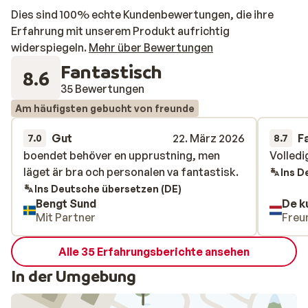
Dies sind 100% echte Kundenbewertungen, die ihre
Erfahrung mit unserem Produkt aufrichtig
widerspiegeln.
Mehr über Bewertungen
Fantastisch
8.6
35 Bewertungen
Am häufigsten gebucht von freunde
Gut
22. März 2026
F
7.0
8.7
boendet behöver en upprustning, men
boendet behöver en upprustning, men
Volledi
Volledi
läget är bra och personalen va fantastisk.
läget är bra och personalen va fantastisk.
Ins D
Ins Deutsche übersetzen (DE)
Bengt Sund
De k
Mit Partner
Freu
Alle 35 Erfahrungsberichte ansehen
In der Umgebung