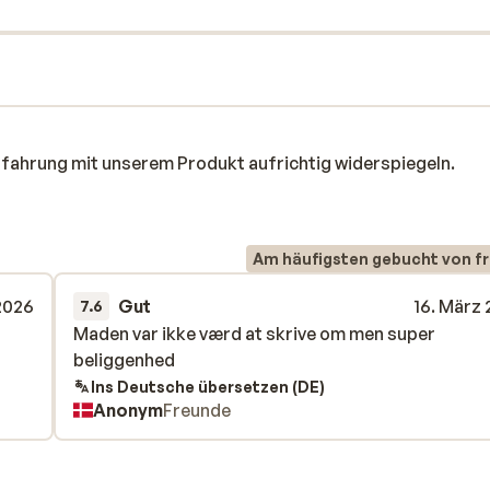
rfahrung mit unserem Produkt aufrichtig widerspiegeln.
Am häufigsten gebucht von f
2026
Gut
16. März
7.6
Maden var ikke værd at skrive om men super
Maden var ikke værd at skrive om men super
beliggenhed
beliggenhed
Ins Deutsche übersetzen (DE)
Anonym
Freunde