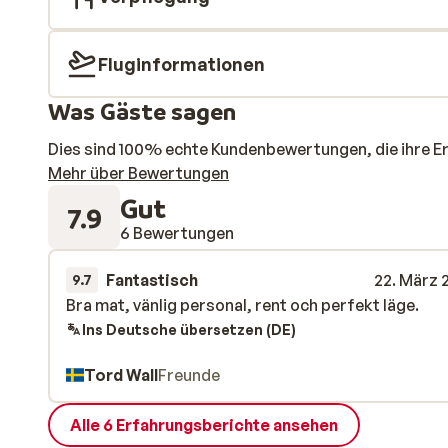
Fluginformationen
Was Gäste sagen
Dies sind 100% echte Kundenbewertungen, die ihre E
Mehr über Bewertungen
Gut
7.9
6 Bewertungen
Fantastisch
22. März 
9.7
Bra mat, vänlig personal, rent och perfekt läge.
Bra mat, vänlig personal, rent och perfekt läge.
Ins Deutsche übersetzen (DE)
Tord Wall
Freunde
Alle 6 Erfahrungsberichte ansehen