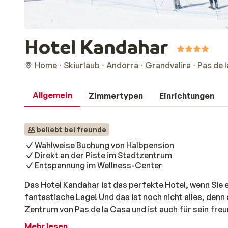
Hotel Kandahar
Home
Skiurlaub
Andorra
Grandvalira
Pas de 
Allgemein
Zimmertypen
Einrichtungen
beliebt bei freunde
Wahlweise Buchung von Halbpension
Direkt an der Piste im Stadtzentrum
Entspannung im Wellness-Center
Das Hotel Kandahar ist das perfekte Hotel, wenn Sie e
fantastische Lage! Und das ist noch nicht alles, denn 
Zentrum von Pas de la Casa und ist auch für sein fre
Wellnessbereich ist eine schöne Abwechslung nach e
Mehr lesen