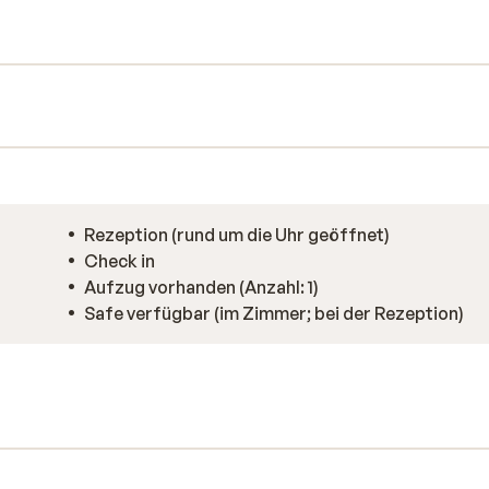
 dass Sie erfrischt in einen schönen
ch alle Zutaten für einen angenehmen
Rezeption (rund um die Uhr geöffnet)
Check in
Aufzug vorhanden (Anzahl: 1)
Safe verfügbar (im Zimmer; bei der Rezeption)