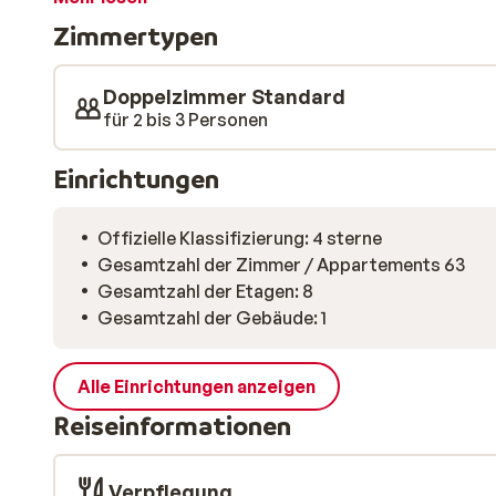
in der Sauna entspannen sich müde Muskeln sofort, so
Zimmertypen
Abend starten können. Das Hotel Kandahar hat wirkli
Urlaub!
Doppelzimmer Standard
für 2 bis 3 Personen
Einrichtungen
Offizielle Klassifizierung: 4 sterne
Gesamtzahl der Zimmer / Appartements 63
Gesamtzahl der Etagen: 8
Gesamtzahl der Gebäude: 1
Alle Einrichtungen anzeigen
Reiseinformationen
Verpflegung