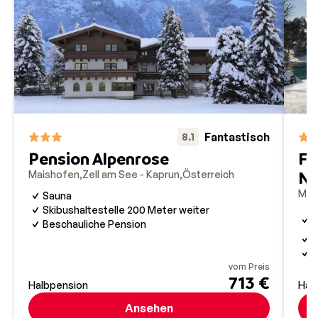
Fantastisch
8.1
Pension Alpenrose
Fa
Ne
Maishofen
Zell am See - Kaprun
Österreich
Mai
Sauna
Skibushaltestelle 200 Meter weiter
Z
Beschauliche Pension
S
7
H
vom Preis
713 €
Halbpension
Hal
Ansehen