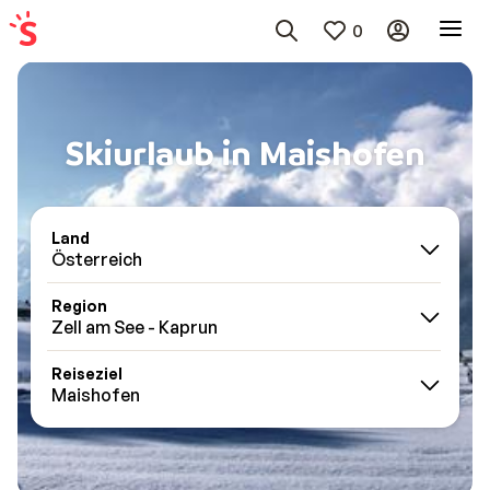
0
Skiurlaub in Maishofen
Land
Österreich
Region
Zell am See - Kaprun
Reiseziel
Maishofen