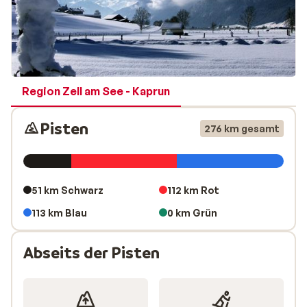
Region Zell am See - Kaprun
Pisten
276 km gesamt
51 km Schwarz
112 km Rot
113 km Blau
0 km Grün
Abseits der Pisten