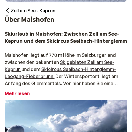
Zell am See - Kaprun
Über Maishofen
Skiurlaub in Maishofen: Zwischen Zell am See-
Kaprun und dem Skicircus Saalbach-Hinterglemm
Maishofen liegt auf 770 m Höhe im Salzburgerland
zwischen den bekannten
Skigebieten Zell am See-
Kaprun
und dem
Skicircus Saalbach-Hinterglemm-
Leogang-Fieberbrunn.
Der Wintersportort liegt am
Anfang des Glemmertals. Von hier haben Sie eine
herrliche Aussicht über den Zeller See.
Mehr lesen
Skifahren in Maishofen: Der Ort Maishofen
Maishofen ist ein kleiner, gemütlicher Ort mit ein paar
Restaurants und Geschäften, Poststelle,
Touristeninformation sowie zwei Skischulen.