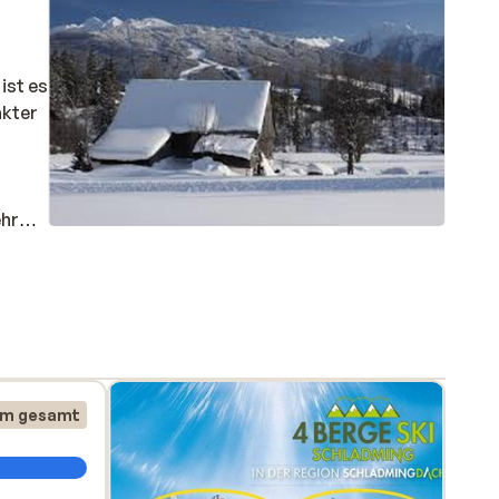
 ist es
akter
ehr
.
t und
km gesamt