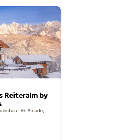
s Reiteralm by
s
chstein - Ski Amadé