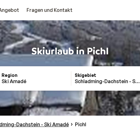
Angebot
Fragen und Kontakt
Skiurlaub in Pichl
Region
Skigebiet
Ski Amadé
Schladming-Dachstein - Sk
dming-Dachstein - Ski Amadé
Pichl