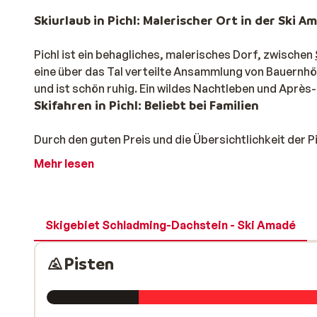
Skiurlaub in Pichl: Malerischer Ort in der Ski A
Pichl ist ein behagliches, malerisches Dorf, zwischen
eine über das Tal verteilte Ansammlung von Bauernhöf
und ist schön ruhig. Ein wildes Nachtleben und Après-S
Skifahren in Pichl: Beliebt bei Familien
Durch den guten Preis und die Übersichtlichkeit der Pi
beliebt. Die überwiegend roten Pisten sind breit und 
Mehr lesen
Zudem gibt es alternative Skigebiete, wie das Skigeb
leicht zu erreichen ist. Freuen Sie sich auf einen unve
Skigebiet Schladming-Dachstein - Ski Amadé
Pisten