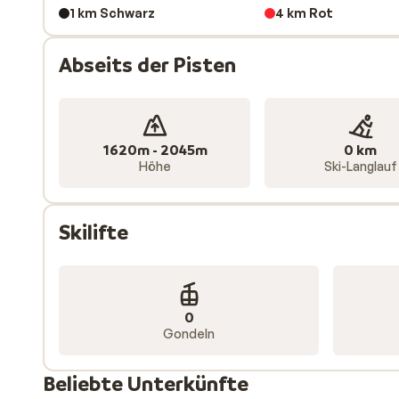
1 km Schwarz
4 km Rot
Abseits der Pisten
1620m - 2045m
0 km
Höhe
Ski-Langlauf
Skilifte
0
Gondeln
Beliebte Unterkünfte