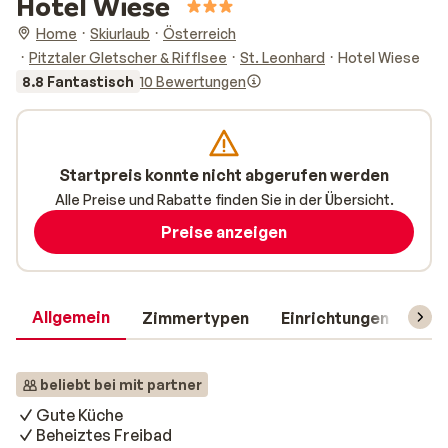
Hotel Wiese
Home
Skiurlaub
Österreich
Pitztaler Gletscher & Rifflsee
St. Leonhard
Hotel Wiese
8.8 Fantastisch
10 Bewertungen
Startpreis konnte nicht abgerufen werden
Alle Preise und Rabatte finden Sie in der Übersicht.
Preise anzeigen
Allgemein
Zimmertypen
Einrichtungen
Rei
beliebt bei mit partner
Gute Küche
Beheiztes Freibad