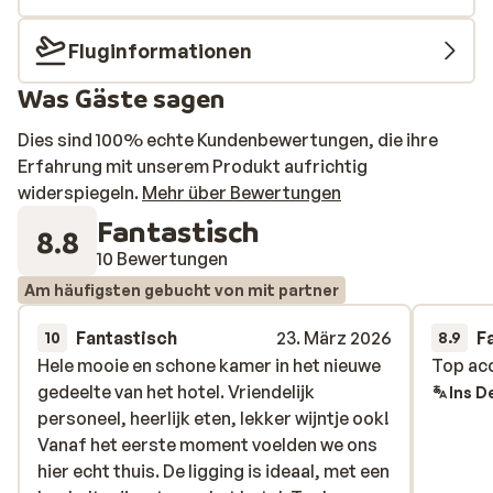
Fluginformationen
Was Gäste sagen
Dies sind 100% echte Kundenbewertungen, die ihre
Erfahrung mit unserem Produkt aufrichtig
widerspiegeln.
Mehr über Bewertungen
Fantastisch
8.8
10 Bewertungen
Am häufigsten gebucht von mit partner
Fantastisch
23. März 2026
F
10
8.9
Hele mooie en schone kamer in het nieuwe
Hele mooie en schone kamer in het nieuwe
Top ac
Top ac
gedeelte van het hotel. Vriendelijk
gedeelte van het hotel. Vriendelijk
Ins D
personeel, heerlijk eten, lekker wijntje ook!
personeel, heerlijk eten, lekker wijntje ook!
Vanaf het eerste moment voelden we ons
Vanaf het eerste moment voelden we ons
hier echt thuis. De ligging is ideaal, met een
hier echt thuis. De ligging is ideaal, met een