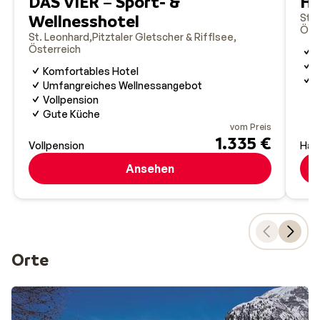
DAS VIER – Sport- &
Ho
entspannte Winterauszeit suchen.
Wellnesshotel
St.
Öst
St. Leonhard
Pitztaler Gletscher & Rifflsee
Österreich
R
S
Komfortables Hotel
G
Umfangreiches Wellnessangebot
Vollpension
Gute Küche
vom Preis
1.335 €
Vollpension
Hal
Ansehen
Orte