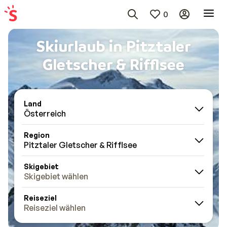
0
Skiurlaub in Pitztaler
Gletscher & Rifflsee
Land
Österreich
Region
Pitztaler Gletscher & Rifflsee
Skigebiet
Skigebiet wählen
Reiseziel
Reiseziel wählen