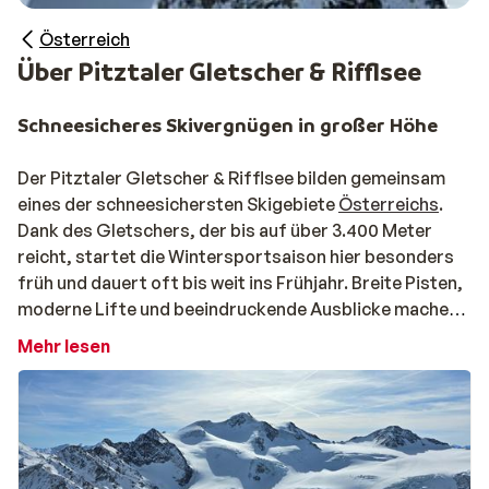
Österreich
Über Pitztaler Gletscher & Rifflsee
Schneesicheres Skivergnügen in großer Höhe
Der Pitztaler Gletscher & Rifflsee bilden gemeinsam
eines der schneesichersten Skigebiete
Österreichs
.
Dank des Gletschers, der bis auf über 3.400 Meter
reicht, startet die Wintersportsaison hier besonders
früh und dauert oft bis weit ins Frühjahr. Breite Pisten,
moderne Lifte und beeindruckende Ausblicke machen
das Gebiet ideal für alle, die Wert auf gute
Mehr lesen
Schneeverhältnisse und Ruhe auf der Piste legen.
Abwechslungsreiches Skigebiet für alle Winterspo
Die Kombination aus Pitztaler Gletscher und Rifflsee
sorgt für viel Abwechslung. Auf dem Gletscher