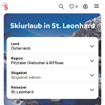
0
Skiurlaub in St. Leonhard
Land
Österreich
Region
Pitztaler Gletscher & Rifflsee
Skigebiet
Skigebiet wählen
Reiseziel
St. Leonhard