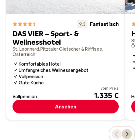
Fantastisch
9.3
DAS VIER – Sport- &
Ho
Wellnesshotel
St.
Öst
St. Leonhard
Pitztaler Gletscher & Rifflsee
Österreich
R
S
Komfortables Hotel
G
Umfangreiches Wellnessangebot
Vollpension
Gute Küche
vom Preis
1.335 €
Vollpension
Hal
Ansehen