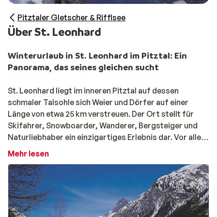
Pitztaler Gletscher & Rifflsee
Über St. Leonhard
Winterurlaub in St. Leonhard im Pitztal: Ein
Panorama, das seines gleichen sucht
St. Leonhard liegt im inneren Pitztal auf dessen
schmaler Talsohle sich Weier und Dörfer auf einer
Länge von etwa 25 km verstreuen. Der Ort stellt für
Skifahrer, Snowboarder, Wanderer, Bergsteiger und
Naturliebhaber ein einzigartiges Erlebnis dar. Vor allem
der Pitztaler Gletscher und das Rifflsee Ski- und
Mehr lesen
Wandergebiet bieten dem sportlich Aktivem alle
Möglichkeiten. Österreichs höchste Seilbahn bringt die
staunenden Gäste bis auf 3.440 m Seehöhe und einem
Panorama näher, das im ganzen Alpenraum
seinesgleichen sucht. St. Leonhard ist auch unter den