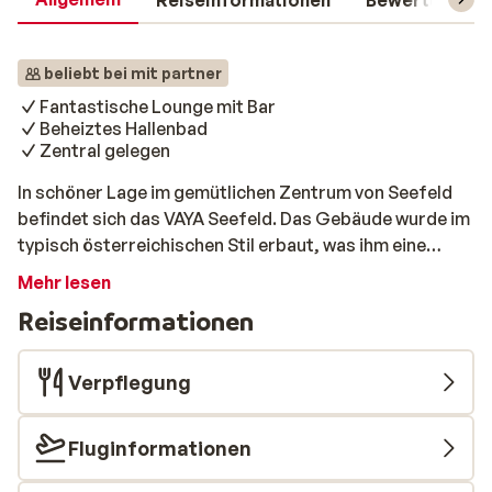
Reiseinformationen
Bewertungen
beliebt bei mit partner
Fantastische Lounge mit Bar
Beheiztes Hallenbad
Zentral gelegen
In schöner Lage im gemütlichen Zentrum von Seefeld
befindet sich das VAYA Seefeld. Das Gebäude wurde im
typisch österreichischen Stil erbaut, was ihm eine
warme Atmosphäre verleiht. Die komfortablen Zimmer,
Mehr lesen
alle mit einem fantastischen Blick auf die umliegenden
Reiseinformationen
Berge, garantieren einen unvergesslichen Aufenthalt in
Seefeld. Die Gondel, die Sie morgens ins Zentrum des
Skigebiets bringt, ist etwa 1 Kilometer entfernt. Dieses
Verpflegung
gemütliche Hotel bietet Ihnen schöne und gepflegte
Zimmer mit allen Annehmlichkeiten. Jedes Zimmer hat
Fluginformationen
eine warme Einrichtung, beste Betten und ein stilvolles
Bad. Sie können zwischen einem Standard-