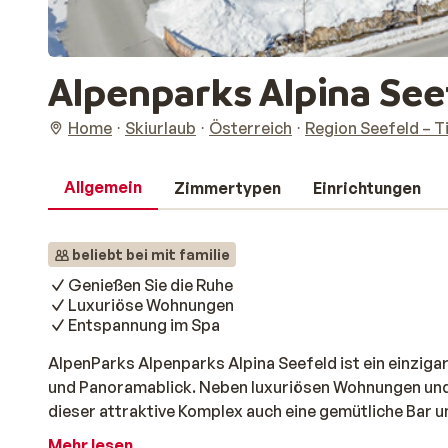
Alpenparks Alpina See
Home
Skiurlaub
Österreich
Region Seefeld – T
Allgemein
Zimmertypen
Einrichtungen
beliebt bei mit familie
Genießen Sie die Ruhe
Luxuriöse Wohnungen
Entspannung im Spa
AlpenParks Alpenparks Alpina Seefeld ist ein einziga
und Panoramablick. Neben luxuriösen Wohnungen und 
dieser attraktive Komplex auch eine gemütliche Bar un
Frühstück genießen können. Alle Wohnungen sind ger
Mehr lesen