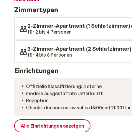
verfügen über eine moderne Küchenzeile. Außerdem v
Zimmertypen
gemütlichen Balkon oder eine Terrasse mit Blick au
AlpenParks Hotel & Apartment entfernt befindet sic
Skilift Rossheute ist 1,7 Kilometer vom AlpenParks H
2-Zimmer-Apartment (1 Schlafzimmer) 
für 2 bis 4 Personen
3-Zimmer-Apartment (2 Schlafzimmer) 
für 4 bis 6 Personen
Einrichtungen
Offizielle Klassifizierung: 4 sterne
modern ausgestattete Unterkunft
Rezeption
Check in Inchecken zwischen 15:00und 21:00 Uhr
Alle Einrichtungen anzeigen