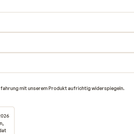
rfahrung mit unserem Produkt aufrichtig widerspiegeln.
 2026
n,
n,
dat
dat