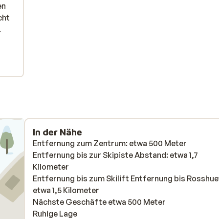
en
en
cht
cht
oete
.
n ik
at
, de
eg
In der Nähe
ot
Entfernung zum Zentrum: etwa 500 Meter
et
Entfernung bis zur Skipiste Abstand: etwa 1,7
Kilometer
to
Entfernung bis zum Skilift Entfernung bis Rosshue
 a
etwa 1,5 Kilometer
to
Nächste Geschäfte etwa 500 Meter
Ruhige Lage