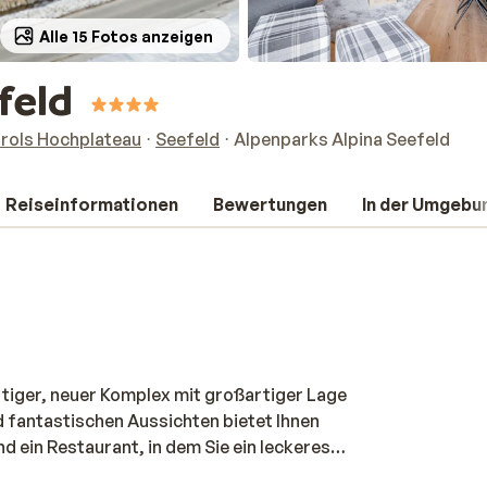
Alle 15 Fotos anzeigen
feld
irols Hochplateau
Seefeld
Alpenparks Alpina Seefeld
Reiseinformationen
Bewertungen
In der Umgebu
rtiger, neuer Komplex mit großartiger Lage
fantastischen Aussichten bietet Ihnen
d ein Restaurant, in dem Sie ein leckeres
äumig und hübsch eingerichtet und