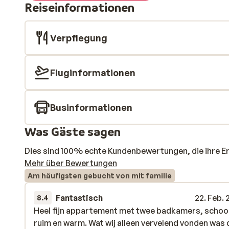
Reiseinformationen
Verpflegung
Fluginformationen
Businformationen
Was Gäste sagen
Dies sind 100% echte Kundenbewertungen, die ihre E
Mehr über Bewertungen
Am häufigsten gebucht von mit familie
Fantastisch
22. Feb.
8.4
Heel fijn appartement met twee badkamers, schoo
Heel fijn appartement met twee badkamers, schoo
ruim en warm. Wat wij alleen vervelend vonden was 
ruim en warm. Wat wij alleen vervelend vonden was 