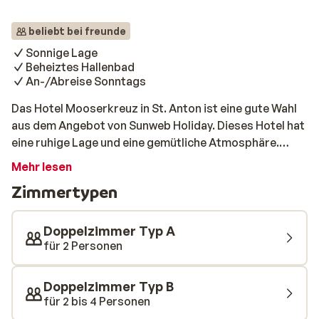
beliebt bei freunde
Sonnige Lage
Beheiztes Hallenbad
An-/Abreise Sonntags
Das Hotel Mooserkreuz in St. Anton ist eine gute Wahl
aus dem Angebot von Sunweb Holiday. Dieses Hotel hat
eine ruhige Lage und eine gemütliche Atmosphäre.
Verwöhnen Sie sich mit einem Besuch in der Sauna, dem
Mehr lesen
türkischen Dampfbad oder dem beheizten Innenpool,
Zimmertypen
den Sie kostenlos nutzen können. Möchten Sie
ausgehenSie erreichen ganz leicht die Skipisten oder
das etwas weiter entfernte Zentrum besuchen. Im
Doppelzimmer Typ A
Hotel Mooserkreuz erleben Sie garantiert einen
für 2 Personen
wunderbaren Wintersporturlaub!
Doppelzimmer Typ B
für 2 bis 4 Personen