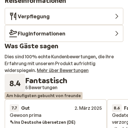
Reiseinformationen
Verpflegung
Fluginformationen
Was Gäste sagen
Dies sind 100% echte Kundenbewertungen, die ihre
Erfahrung mit unserem Produkt aufrichtig
widerspiegeln.
Mehr über Bewertungen
Fantastisch
8.4
5 Bewertungen
Am häufigsten gebucht von freunde
Gut
2. März 2025
F
7.7
8.6
Gewoon prima
Gewoon prima
Gedate
Gedate
verzorg
verzorg
Ins Deutsche übersetzen (DE)