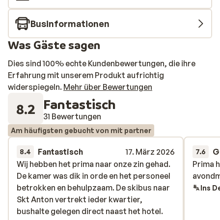
Businformationen
Was Gäste sagen
Dies sind 100% echte Kundenbewertungen, die ihre
Erfahrung mit unserem Produkt aufrichtig
widerspiegeln.
Mehr über Bewertungen
Fantastisch
8.2
31 Bewertungen
Am häufigsten gebucht von mit partner
Fantastisch
17. März 2026
G
8.4
7.6
Wij hebben het prima naar onze zin gehad.
Wij hebben het prima naar onze zin gehad.
Prima h
Prima h
De kamer was dik in orde en het personeel
De kamer was dik in orde en het personeel
avondm
avondm
betrokken en behulpzaam. De skibus naar
betrokken en behulpzaam. De skibus naar
Ins D
Skt Anton vertrekt ieder kwartier,
Skt Anton vertrekt ieder kwartier,
bushalte gelegen direct naast het hotel.
bushalte gelegen direct naast het hotel.