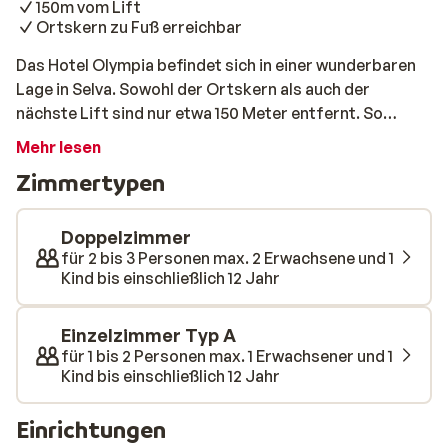
150m vom Lift
Ortskern zu Fuß erreichbar
Das Hotel Olympia befindet sich in einer wunderbaren
Lage in Selva. Sowohl der Ortskern als auch der
nächste Lift sind nur etwa 150 Meter entfernt. So
stehen Sie morgens im Handumdrehen auf den Skiern.
Mehr lesen
Das freundliche Personal steht Ihnen mit Rat und Tat
Zimmertypen
zur Seite. Die Zimmer sind gemütlich und komfortabel
eingerichtet.
Doppelzimmer
für 2 bis 3 Personen max. 2 Erwachsene und 1
Kind bis einschließlich 12 Jahr
Einzelzimmer Typ A
für 1 bis 2 Personen max. 1 Erwachsener und 1
Kind bis einschließlich 12 Jahr
Einrichtungen