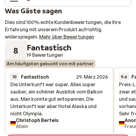
Was Gäste sagen
Dies sind 100% echte Kundenbewertungen, die ihre
Erfahrung mit unserem Produkt aufrichtig
widerspiegeln.
Mehr über Bewertungen
Fantastisch
8
19 Bewertungen
Am häufigsten gebucht von mit partner
Fantastisch
29. März 2026
F
10
9.6
Die Unterkunft war super. Alles super
Die Unterkunft war super. Alles super
Preis-L
Preis-L
sauber, ein schöner Ausblick vom Balkon
sauber, ein schöner Ausblick vom Balkon
zwar et
zwar et
aus. Man konnte gut entspannen. Die
aus. Man konnte gut entspannen. Die
und sau
und sau
Unterkunft war aber Hotel Alaska und
Unterkunft war aber Hotel Alaska und
vorhand
vorhand
nicht Olympia.
nicht Olympia.
Sehr fr
Sehr fr
Christoph Bertels
Ano
Allein
Freu