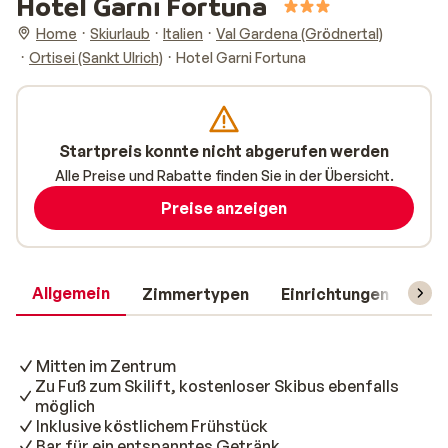
Hotel Garni Fortuna
Home
Skiurlaub
Italien
Val Gardena (Grödnertal)
Ortisei (Sankt Ulrich)
Hotel Garni Fortuna
Startpreis konnte nicht abgerufen werden
Alle Preise und Rabatte finden Sie in der Übersicht.
Preise anzeigen
Allgemein
Zimmertypen
Einrichtungen
Rei
Mitten im Zentrum
Zu Fuß zum Skilift, kostenloser Skibus ebenfalls
möglich
Inklusive köstlichem Frühstück
Bar für ein entspanntes Getränk