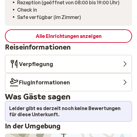
Rezeption (geöffnet von 08:00 bis 19:00 Uhr)
deine Skischuhe am nächsten Morgen wieder
Check in
angenehm warm bereit. Mit dem kostenlosen Skibus,
Safe verfügbar (im Zimmer)
nutzbar gegen Vorlage deines Skipass oder der
Gästekarte, bewegst du dich zudem bequem durch
das gesamte Gebiet. Auch das gemütliche Zentrum von
Alle Einrichtungen anzeigen
Ortisei ist bequem zu Fuß erreichbar und eignet sich
Reiseinformationen
perfekt für einen abendlichen Spaziergang entlang von
Geschäften und Restaurants. Hier genießt du die
Verpflegung
frische Bergluft, die heimelige Atmosphäre und die
Vorfreude auf einen weiteren wunderbaren Skitag.
Fluginformationen
Was Gäste sagen
Leider gibt es derzeit noch keine Bewertungen
für diese Unterkunft.
In der Umgebung