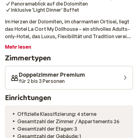
Panoramablick auf die Dolomiten
Inklusive 'Light Dinner' Buffet
Im Herzen der Dolomiten, im charmanten Ortisei, liegt
das Hotel La Cort My Dollhouse – ein stilvolles Adults-
only-Hotel, das Luxus, Flexibilität und Tradition vereint.
Hier gibt es keine festen Frühstückszeiten, sondern die
Mehr lesen
Freiheit, den Tag ganz nach deinem eigenen Rhythmus
Zimmertypen
zu gestalten. Starte entspannt mit einem ausgiebigen
Frühstück und lass dich später vom „Light Dinner“-
Buffet verwöhnen. Die modernen Designzimmer und
Doppelzimmer Premium
der Rooftop-Spa mit beheiztem Infinity-Pool bieten
für 2 bis 3 Personen
höchsten Komfort und pure Entspannung – inklusive
atemberaubendem Panoramablick auf die Berge. Nach
Einrichtungen
einem Skitag kannst du dir in der Honesty Bar selbst,
gegen Bezahlung, einen Martini oder Gin Tonic
Offizielle Klassifizierung: 4 sterne
einschenken. Dieses Hotel ist ideal für Paare, Freunde
Gesamtzahl der Zimmer / Appartements 26
und Alleinreisende, die eine entspannte Auszeit in
Gesamtzahl der Etagen: 3
stilvollem Ambiente suchen. Mit seiner warmen
Gesamtzahl der Gebäude: 1