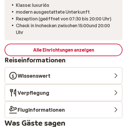
Atmosphäre, modernen Ausstattung und der
Klasse: luxuriös
spektakulären Bergkulisse bietet La Cort My Dollhouse
modern ausgestattete Unterkunft
ein einzigartiges Erlebnis, bei dem Freiheit und
Rezeption (geöffnet von 07:30 bis 20:00 Uhr)
Erholung im Mittelpunkt stehen. Für einen
Check in Inchecken zwischen 15:00und 20:00
komfortablen Start in deinen Skitag sorgt zudem der
Uhr
hoteleigene Shuttleservice zur Piste.
Alle Einrichtungen anzeigen
Reiseinformationen
Wissenswert
Verpflegung
Fluginformationen
Was Gäste sagen