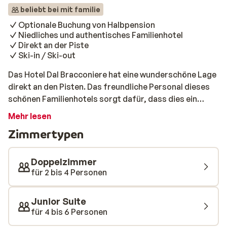
beliebt bei mit familie
Optionale Buchung von Halbpension
Niedliches und authentisches Familienhotel
Direkt an der Piste
Ski-in / Ski-out
Das Hotel Dal Bracconiere hat eine wunderschöne Lage
direkt an den Pisten. Das freundliche Personal dieses
schönen Familienhotels sorgt dafür, dass dies ein
unvergesslicher Wintersporturlaub wird! Jeden
Mehr lesen
Morgen genießen Sie ein reichhaltiges Frühstück und
Zimmertypen
betreten die Pisten frisch und voller Energie. Die
Zimmer sind komfortabel eingerichtet und aufgrund
ihrer Größe ideal für Familien. Nach einem schönen Tag
Doppelzimmer
auf derPiste, können Sie im Restaurant ein köstliches
für 2 bis 4 Personen
italienisches Abendessen genießen. Das wird Spaß
machen!
Junior Suite
für 4 bis 6 Personen