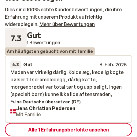
Dies sind 100% echte Kundenbewertungen, die ihre
Erfahrung mit unserem Produkt aufrichtig
widerspiegeln.
Mehr über Bewertungen
Gut
7.3
1 Bewertungen
Am häufigsten gebucht von mit familie
Gut
8. Feb. 2025
6.3
Maden var virkelig dårlig. Kolde æg, kedelig kogte
Maden var virkelig dårlig. Kolde æg, kedelig kogte
pølser til scrambledegg, dårlig kaffe,
pølser til scrambledegg, dårlig kaffe,
morgenbrødet var total tørt og uspiseligt, ingen
morgenbrødet var total tørt og uspiseligt, ingen
(specielt børn) kunne ikke lide aftensmaden,
(specielt børn) kunne ikke lide aftensmaden,
Ins Deutsche übersetzen (DE)
Jens Christian Pedersen
Mit Familie
Alle 1 Erfahrungsberichte ansehen