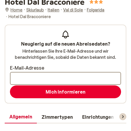
Hotel Dal Bracconiere
Home
Skiurlaub
Italien
Val di Sole
Folgarida
Hotel Dal Bracconiere
Neugierig auf die neuen Abreisedaten?
Hinterlassen Sie Ihre E-Mail-Adresse und wir
benachrichtigen Sie, sobald die Daten bekannt sind.
E-Mail-Adresse
Mich informieren
Allgemein
Zimmertypen
Einrichtungen
Rei