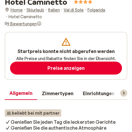
Hotel Caminetto
Home
Skiurlaub
Italien
Val di Sole
Folgarida
Hotel Caminetto
0
9 Bewertungen
Startpreis konnte nicht abgerufen werden
Alle Preise und Rabatte finden Sie in der Übersicht.
Preise anzeigen
Allgemein
Zimmertypen
Einrichtungen
Rei
beliebt bei mit partner
Genießen Sie jeden Tag die leckersten Gerichte
Genießen Sie die authentische Atmosphäre