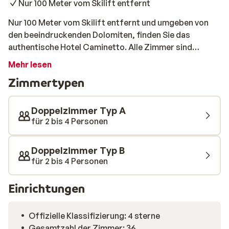
Nur 100 Meter vom Skilift entfernt
Nur 100 Meter vom Skilift entfernt und umgeben von
den beeindruckenden Dolomiten, finden Sie das
authentische Hotel Caminetto. Alle Zimmer sind
ansprechend eingerichtet und mit einem modernen Bad
Mehr lesen
ausgestattet. Im Wellnessbereich können Sie sich nach
Zimmertypen
einem langen Tag auf der Piste vollkommen
entspannen. Unter anderem finden Sie hier eine Sauna,
ein türkisches Dampfbad und einen Whirlpool.
Doppelzimmer Typ A
für 2 bis 4 Personen
Doppelzimmer Typ B
für 2 bis 4 Personen
Einrichtungen
Offizielle Klassifizierung: 4 sterne
Gesamtzahl der Zimmer: 36