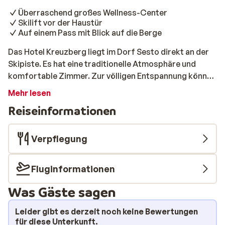
Überraschend großes Wellness-Center
Skilift vor der Haustür
Auf einem Pass mit Blick auf die Berge
Das Hotel Kreuzberg liegt im Dorf Sesto direkt an der
Skipiste. Es hat eine traditionelle Atmosphäre und
komfortable Zimmer. Zur völligen Entspannung können
Sie das Alpine Spa besuchen. Dies ist das
Mehr lesen
Wellnesszentrum mit Sauna, Dampfbad, Whirlpool und
Reiseinformationen
Schwimmbad.
Verpflegung
Fluginformationen
Was Gäste sagen
Leider gibt es derzeit noch keine Bewertungen
für diese Unterkunft.