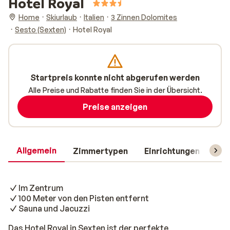
Hotel Royal
Home
Skiurlaub
Italien
3 Zinnen Dolomites
Sesto (Sexten)
Hotel Royal
Startpreis konnte nicht abgerufen werden
Alle Preise und Rabatte finden Sie in der Übersicht.
Preise anzeigen
Allgemein
Zimmertypen
Einrichtungen
Rei
Im Zentrum
100 Meter von den Pisten entfernt
Sauna und Jacuzzi
Das Hotel Royal in Sexten ist der perfekte