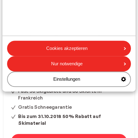
Cookies akzeptieren
Nur notwendige
Weitere Skigebiete in Frankreich
Einstellungen
Fast 30 Skigebiete und 60 Skiorte in
Frankreich
Gratis Schneegarantie
Bis zum 31.10.2018 50% Rabatt auf
Skimaterial