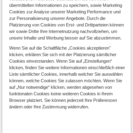
übermittelten Informationen zu speichern, sowie Marketing
Cookies zur Analyse unserer Marketing Performance und
zur Personalisierung unserer Angebote. Durch die
Platzierung von Cookies von Erst- und Drittparteien können
wir sowie Dritte Ihre Internetnutzung nachvollziehen, um
unsere Inhalte und Werbung besser auf Sie abzustimmen.
Warum nach L'Espace Killy?
Wenn Sie auf die Schaltfläche „Cookies akzeptieren"
300 Pistenkilometer / Auf bis zu 3456 m / 2
klicken, erklären Sie sich mit der Platzierung sämtlicher
Gletscher
Cookies einverstanden. Wenn Sie auf „Einstellungen“
klicken, finden Sie weitere Informationen einschließlich einer
Spannende schwarze Pisten & Off-Piste-
Liste sämtlicher Cookies, innerhalb welcher Sie auswählen
Möglichkeiten
können, welche Cookies Sie zulassen möchten. Wenn Sie
Moderne Liftanlagen & kurze Wartezeiten
auf „Nur notwendige“ klicken, werden abgesehen von
funktionalen Cookies keine weiteren Cookies in Ihrem
Traum für Snowboarder und Freerider
Browser platziert. Sie können jederzeit Ihre Präferenzen
Bis zum 31.10.2017 gratis Skimaterial + nur
ändern oder Ihre Zustimmung widerrufen.
Snowboard