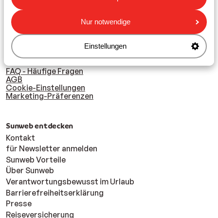
Nur notwendige
Fragen & Kontakt
Einstellungen
Hier finden Sie unsere
Fragen & Kontakt
Seite sowie
unsere Kontaktdaten.
FAQ - Häufige Fragen
AGB
Cookie-Einstellungen
Marketing-Präferenzen
Sunweb entdecken
Kontakt
für Newsletter anmelden
Sunweb Vorteile
Über Sunweb
Verantwortungsbewusst im Urlaub
Barrierefreiheitserklärung
Presse
Reiseversicherung