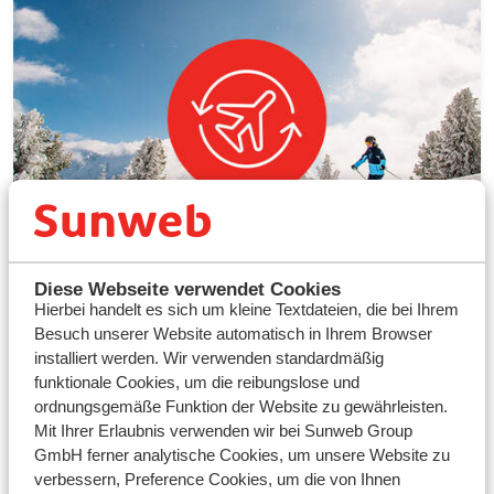
Wie funktioniert die Umbuchung?
Diese Webseite verwendet Cookies
Hierbei handelt es sich um kleine Textdateien, die bei Ihrem
1. Melden Sie sich bei „Mein Sunweb“ an und klicken Sie
Besuch unserer Website automatisch in Ihrem Browser
auf „Ihren Urlaub umbuchen“.
installiert werden. Wir verwenden standardmäßig
2. Klicken Sie dann auf „Einen anderen Urlaub buchen“
funktionale Cookies, um die reibungslose und
ordnungsgemäße Funktion der Website zu gewährleisten.
3. Folgen Sie den Buchungsschritten und schließen Sie
Ihre neue Buchung ab.
Mit Ihrer Erlaubnis verwenden wir bei Sunweb Group
GmbH ferner analytische Cookies, um unsere Website zu
verbessern, Preference Cookies, um die von Ihnen