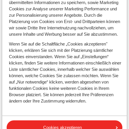
übermittelten Informationen zu speichern, sowie Marketing
Cookies zur Analyse unserer Marketing Performance und
Perfekter Skiurlaub mit Sunweb
zur Personalisierung unserer Angebote. Durch die
Platzierung von Cookies von Erst- und Drittparteien können
wir sowie Dritte Ihre Internetnutzung nachvollziehen, um
unsere Inhalte und Werbung besser auf Sie abzustimmen.
Entdecken Sie alle
Skiurlaube für die
Wenn Sie auf die Schaltfläche „Cookies akzeptieren"
nächste Skisaison
2026/27
klicken, erklären Sie sich mit der Platzierung sämtlicher
Cookies einverstanden. Wenn Sie auf „Einstellungen“
klicken, finden Sie weitere Informationen einschließlich einer
Frühbucherangebote für
Liste sämtlicher Cookies, innerhalb welcher Sie auswählen
Skiurlaub
können, welche Cookies Sie zulassen möchten. Wenn Sie
auf „Nur notwendige“ klicken, werden abgesehen von
funktionalen Cookies keine weiteren Cookies in Ihrem
Browser platziert. Sie können jederzeit Ihre Präferenzen
ändern oder Ihre Zustimmung widerrufen.
Gewinner des Preises für
den besten
Skitourenveranstalter
der Welt
Cookies akzeptieren